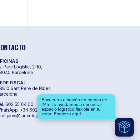
CONTACTO
FICINAS
v. Parc Logístic, 2-10,
8040 Barcelona
EDE FISCAL
8810 Sant Pere de Ribes,
arcelona
Encuentra almacén en menos de
el. 602 55 04 00
24h. Te ayudamos a encontrar
espacio logístico flexible en tu
hatsApp. +34 602 55 04 00
zona. Empieza aquí
ail. janvi@janvi-logistics.com