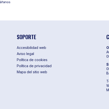
iáfanos
SOPORTE
Accesibilidad web
O
A
Aviso legal
0
Política de cookies
S
Política de privacidad
0
Mapa del sitio web
B
T
W
M