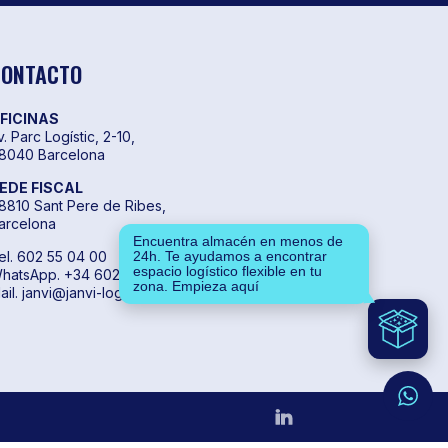
CONTACTO
FICINAS
v. Parc Logístic, 2-10,
8040 Barcelona
EDE FISCAL
8810 Sant Pere de Ribes,
arcelona
Encuentra almacén en menos de
el. 602 55 04 00
24h. Te ayudamos a encontrar
espacio logístico flexible en tu
hatsApp. +34 602 55 04 00
zona. Empieza aquí
ail. janvi@janvi-logistics.com