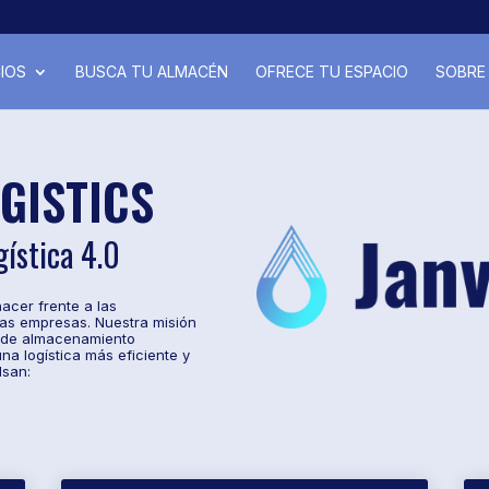
IOS
BUSCA TU ALMACÉN
OFRECE TU ESPACIO
SOBRE 
GISTICS
ística 4.0
acer frente a las
as empresas. Nuestra misión
s de almacenamiento
na logística más eficiente y
lsan: