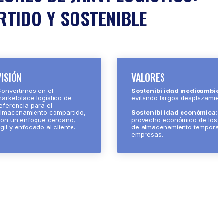
TIDO Y SOSTENIBLE
VISIÓN
VALORES
onvertirnos en el
Sostenibilidad medioambie
arketplace logístico de
evitando largos desplazamie
eferencia para el
almacenamiento compartido,
Sostenibilidad económica
con un enfoque cercano,
provecho económico de los 
gil y enfocado al cliente.
de almacenamiento temporal
empresas.