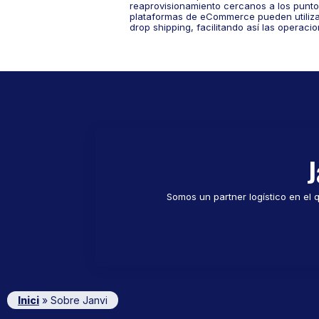
reaprovisionamiento cercanos a los punto
plataformas de eCommerce pueden utiliza
drop shipping, facilitando así las operaci
J
Somos un partner logístico en el 
Inici
»
Sobre Janvi