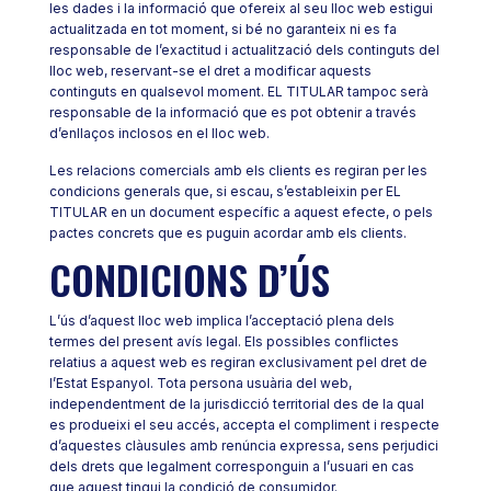
les dades i la informació que ofereix al seu lloc web estigui
actualitzada en tot moment, si bé no garanteix ni es fa
responsable de l’exactitud i actualització dels continguts del
lloc web, reservant-se el dret a modificar aquests
continguts en qualsevol moment. EL TITULAR tampoc serà
responsable de la informació que es pot obtenir a través
d’enllaços inclosos en el lloc web.
Les relacions comercials amb els clients es regiran per les
condicions generals que, si escau, s’estableixin per EL
TITULAR en un document específic a aquest efecte, o pels
pactes concrets que es puguin acordar amb els clients.
CONDICIONS D’ÚS
L’ús d’aquest lloc web implica l’acceptació plena dels
termes del present avís legal. Els possibles conflictes
relatius a aquest web es regiran exclusivament pel dret de
l’Estat Espanyol. Tota persona usuària del web,
independentment de la jurisdicció territorial des de la qual
es produeixi el seu accés, accepta el compliment i respecte
d’aquestes clàusules amb renúncia expressa, sens perjudici
dels drets que legalment corresponguin a l’usuari en cas
que aquest tingui la condició de consumidor.