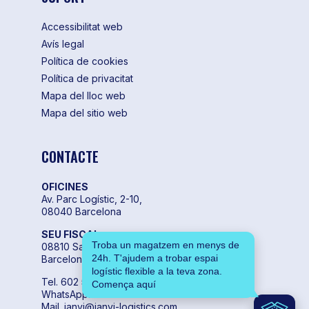
Accessibilitat web
Avís legal
Política de cookies
Política de privacitat
Mapa del lloc web
Mapa del sitio web
CONTACTE
OFICINES
Av. Parc Logístic, 2-10,
08040 Barcelona
SEU FISCAL
Troba un magatzem en menys de
08810 Sant Pere de Ribes,
24h. T'ajudem a trobar espai
Barcelona
logístic flexible a la teva zona.
Tel. 602 55 04 00
Comença aquí
WhatsApp. +34 602 55 04 00
Mail. janvi@janvi-logistics.com