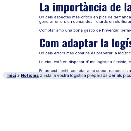
La importància de la 
Un dels aspectes més crítics en pics de demanda és
generar errors en comandes, retards en els lliur
Comptar amb una bona gestió de l’inventari perme
Com adaptar la logí
Un dels errors més comuns és preparar la logística
La clau està en disposar d’una logística flexibl
En aquest sentit, comptar amb suport especialitza
optimitzar el transport i assegurar una gestió efi
Inici
»
Notícies
»
Està la vostra logística preparada per als pi
Convertir els pics 
Tot i que sovint es perceben com un risc, els p
l’empresa pot millorar els seus resultats si la log
Una
logística preparada per a pics de demanda
Augmentar la capacitat de vendes
Millorar l’experiència del client