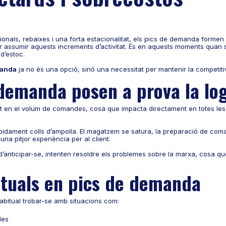
nals, rebaixes i una forta estacionalitat, els pics de demanda formen 
er assumir aquests increments d’activitat. És en aquests moments quan 
d’estoc.
manda
ja no és una opció, sinó una necessitat per mantenir la competitivit
 demanda posen a prova la log
 en el volum de comandes, cosa que impacta directament en totes les 
.
idament colls d’ampolla. El magatzem se satura, la preparació de comand
una pitjor experiència per al client.
d’anticipar-se, intenten resoldre els problemes sobre la marxa, cosa q
tuals en pics de demanda
abitual trobar-se amb situacions com:
des