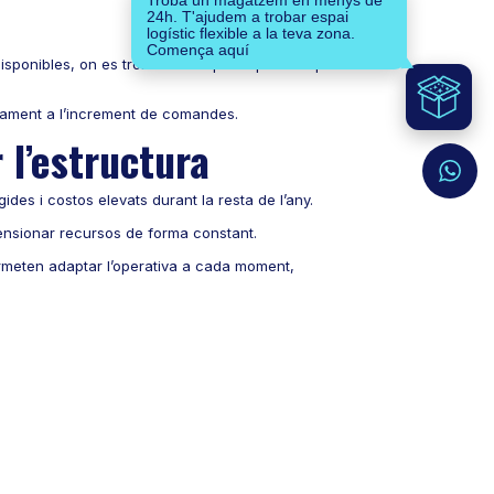
Troba un magatzem en menys de
24h. T'ajudem a trobar espai
logístic flexible a la teva zona.
Comença aquí
disponibles, on es troben o en quina quantitat pot
ctament a l’increment de comandes.
 l’estructura
des i costos elevats durant la resta de l’any.
mensionar recursos de forma constant.
meten adaptar l’operativa a cada moment,
t
oments en què el volum de vendes augmenta i