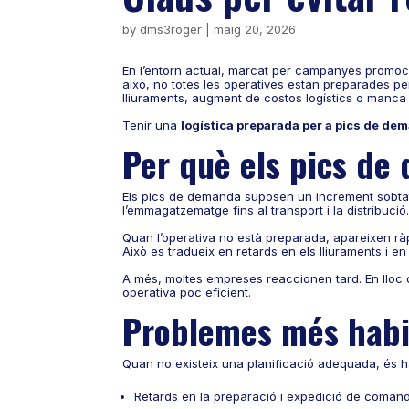
by
dms3roger
|
maig 20, 2026
En l’entorn actual, marcat per campanyes promocio
això, no totes les operatives estan preparades p
lliuraments, augment de costos logístics o manca 
Tenir una
logística preparada per a pics de de
Per què els pics de
Els pics de demanda suposen un increment sobtat
l’emmagatzematge fins al transport i la distribució
Quan l’operativa no està preparada, apareixen ràp
Això es tradueix en retards en els lliuraments i en 
A més, moltes empreses reaccionen tard. En lloc 
operativa poc eficient.
Problemes més habi
Quan no existeix una planificació adequada, és h
Retards en la preparació i expedició de coman