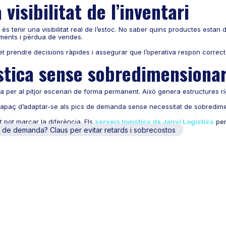
visibilitat de l’inventari
 tenir una visibilitat real de l’estoc. No saber quins productes estan 
aments i pèrdua de vendes.
t prendre decisions ràpides i assegurar que l’operativa respon corre
stica sense sobredimensionar
 per al pitjor escenari de forma permanent. Això genera estructures rígi
e, capaç d’adaptar-se als pics de demanda sense necessitat de sobredi
t pot marcar la diferència. Els
serveis logístics de Janvi Logistics
per
cient del magatzem.
cs de demanda? Claus per evitar retards i sobrecostos
de demanda en una oportunita
ics de demanda representen una gran oportunitat de creixement. Són m
ística respon correctament.
no només evita problemes, sinó que permet: