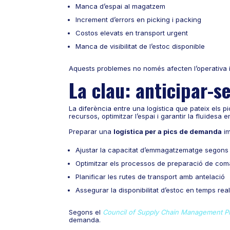
Manca d’espai al magatzem
Increment d’errors en picking i packing
Costos elevats en transport urgent
Manca de visibilitat de l’estoc disponible
Aquests problemes no només afecten l’operativa in
La clau: anticipar-
La diferència entre una logística que pateix els p
recursos, optimitzar l’espai i garantir la fluïdesa en
Preparar una
logística per a pics de demanda
im
Ajustar la capacitat d’emmagatzematge segons 
Optimitzar els processos de preparació de co
Planificar les rutes de transport amb antelació
Assegurar la disponibilitat d’estoc en temps rea
Segons el
Council of Supply Chain Management Pr
demanda.