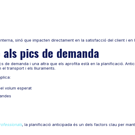
terna, sinó que impacten directament en la satisfacció del client i en 
se als pics de demanda
ics de demanda i una altra que els aprofita està en la planificació. An
 el transport i els lliuraments.
plica:
el volum esperat
mandes
l
ofessionals
, la planificació anticipada és un dels factors clau per mante