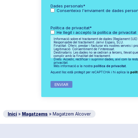
Dades personals
*
Consenteixo l'enviament de dades perso
Política de privacitat
*
He llegit i accepto la política de privacitat
Informació sobre el tractament de dades (Reglament (UE
Responsable del tractament: Janvi Espais, SLU.
Finalitat: Oferir, prestar i facturar els nostres serveis i pr
Legitimació: Consentiment de l'interessat.
Destinataris: Les dades no se cediran a tercers, llevat que
complir amb la finalitat del tractament.
Drets: Accedir, rectificar i suprimir dades, així com la res
privacitat.
Més informació a la nostra
política de privacitat.
Aquest lloc està protegit per reCAPTCHA i hi aplica la
polít
Inici
»
Magatzems
»
Magatzem Alcover