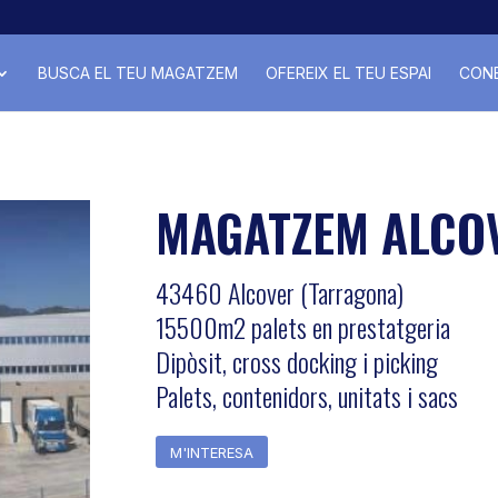
BUSCA EL TEU MAGATZEM
OFEREIX EL TEU ESPAI
CONE
MAGATZEM ALCO
43460 Alcover (Tarragona)
15500m2 palets en prestatgeria
Dipòsit, cross docking i picking
Palets, contenidors, unitats i sacs
M'INTERESA