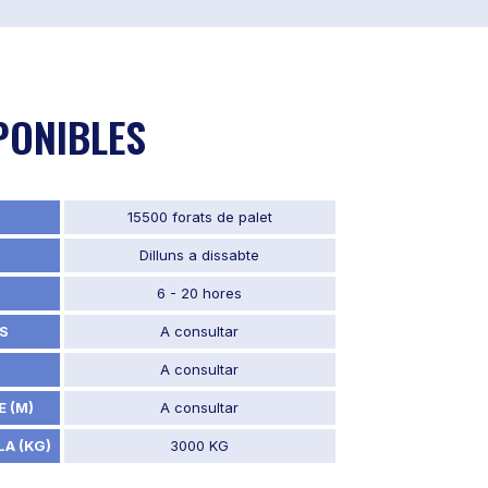
PONIBLES
15500 forats de palet
Dilluns a dissabte
6 - 20 hores
S
A consultar
A consultar
 (M)
A consultar
A (KG)
3000 KG