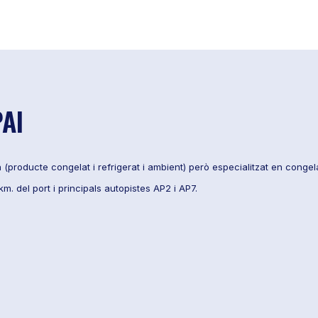
PAI
producte congelat i refrigerat i ambient) però especialitzat en congel
m. del port i principals autopistes AP2 i AP7.