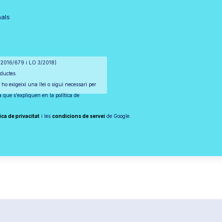
nals
) 2016/679 i LO 3/2018)
oductes.
 ho exigeixi una llei o sigui necessari per
ta que s'expliquen en la política de
ica de privacitat
i les
condicions de servei
de Google.