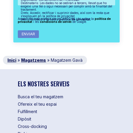
Destinataris: Les dades no se cediran a tercers, llevat que ho
exigeixi una llei o sigui necessari per complir amb la finalitat del
tractament.
Drets: Accedir, rectificar i suprimir dades, així com la resta que
s'expliquen en la política de privacitat.
Aquest lloc està protegit per reCAPTCHA i hi aplica la
política de
Més informació a la nostra
política de privacitat.
privacitat
i les
condicions de servei
de Google.
Inici
»
Magatzems
»
Magatzem Gavà
ELS NOSTRES SERVEIS
Busca el teu magatzem
Ofereix el teu espai
Fulfillment
Dipòsit
Cross-docking