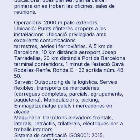
primera on es troben les oficines, sales de
reunions.
Operacions: 2000 m patis exteriors.
Ubicació: Punts d’interès propers a les
instal·lacions: Ubicació privilegiada amb
excel·lents comunicacions
terrestres, aèries i ferroviàries. A 5 km de
Barcelona, 10 km distància aeroport Josep
Tarradellas, 20 km distància Port de Barcelona
terminal contenidors. 1 minut de l’estació Gavà
Rodalies-Renfe. Ronda C – 32 sortida núm. 48-
50.
Serveis: Outsourcing de la logística. Serveis
flexibles, transports de mercaderies
(càrregues completes, parcials, agrupaments,
paqueteria). Manipulacions, picking,
Emmagatzematge palets i mercaderies en
alçada.
Maquinària: Carretons elevadors frontals,
laterals, retràctils, trilaterals, elèctriques per a
treballs interiors.
Sistema de certificació ISO9001: 2015,