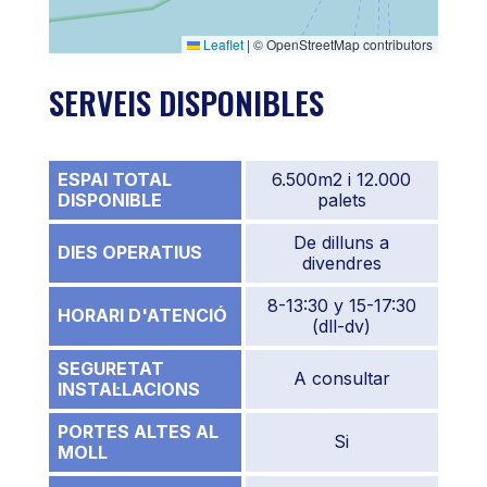
Leaflet
|
© OpenStreetMap contributors
SERVEIS DISPONIBLES
ESPAI TOTAL
6.500m2 i 12.000
DISPONIBLE
palets
De dilluns a
DIES OPERATIUS
divendres
8-13:30 y 15-17:30
HORARI D'ATENCIÓ
(dll-dv)
SEGURETAT
A consultar
INSTAL·LACIONS
PORTES ALTES AL
Si
MOLL