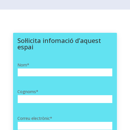
Sol·licita infomació d’aquest
espai
Nom
*
Cognoms
*
Correu electrònic
*