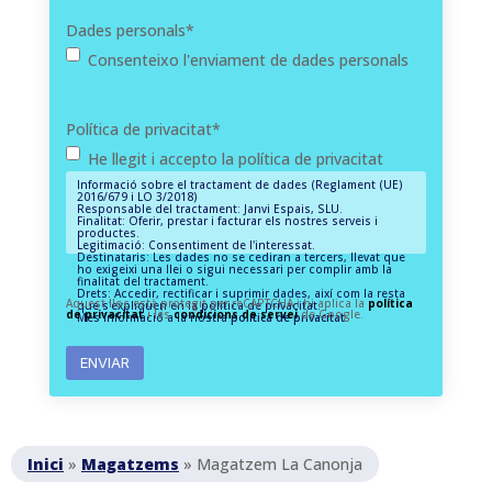
Dades personals
*
Consenteixo l'enviament de dades personals
Política de privacitat
*
He llegit i accepto la política de privacitat
Informació sobre el tractament de dades (Reglament (UE)
2016/679 i LO 3/2018)
Responsable del tractament: Janvi Espais, SLU.
Finalitat: Oferir, prestar i facturar els nostres serveis i
productes.
Legitimació: Consentiment de l'interessat.
Destinataris: Les dades no se cediran a tercers, llevat que
ho exigeixi una llei o sigui necessari per complir amb la
finalitat del tractament.
Drets: Accedir, rectificar i suprimir dades, així com la resta
Aquest lloc està protegit per reCAPTCHA i hi aplica la
política
que s'expliquen en la política de privacitat.
de privacitat
i les
condicions de servei
de Google.
Més informació a la nostra
política de privacitat.
Inici
»
Magatzems
»
Magatzem La Canonja