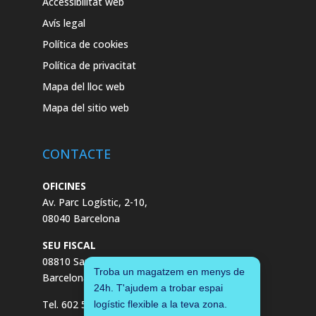
Accessibilitat web
Avís legal
Política de cookies
Política de privacitat
Mapa del lloc web
Mapa del sitio web
CONTACTE
OFICINES
Av. Parc Logístic, 2-10,
08040 Barcelona
SEU FISCAL
08810 Sant Pere de Ribes,
Troba un magatzem en menys de
Barcelona
24h. T'ajudem a trobar espai
Tel. 602 55 04 00
logístic flexible a la teva zona.