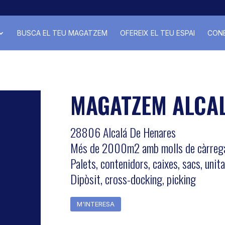
BUSCA EL TEU MAGATZEM
OFEREIX EL TEU ESPAI
CONE
MAGATZEM ALCAL
28806 Alcalá De Henares
Més de 2000m2 amb molls de càrreg
Palets, contenidors, caixes, sacs, unit
Dipòsit, cross-docking, picking
M'INTERESA