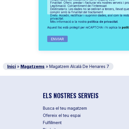
Finalitat: Oferir, prestar i facturar els nostres serveis i pr
Legitimació: Consentiment de l'interessat.
Destinataris: Les dades no se cediran a tercers, llevat que
complir amb la finalitat del tractament.
Drets: Accedir, rectificar i suprimir dades, així com la res
privacitat.
Més informació a la nostra
política de privacitat.
Aquest lloc està protegit per reCAPTCHA i hi aplica la
polít
Inici
»
Magatzems
»
Magatzem Alcalá De Henares 7
ELS NOSTRES SERVEIS
Busca el teu magatzem
Ofereix el teu espai
Fulfillment