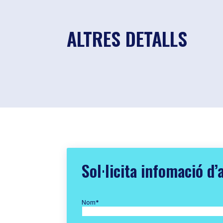
ALTRES DETALLS
Sol·licita infomació d’
Nom
*