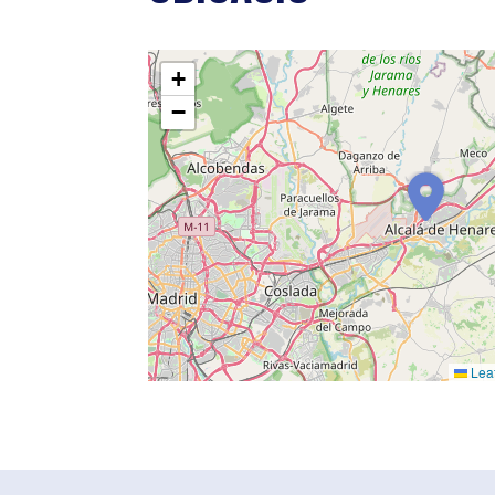
+
−
Leaf