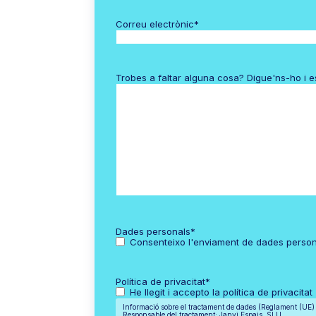
Correu electrònic
*
Trobes a faltar alguna cosa? Digue'ns-ho i 
Dades personals
*
Consenteixo l'enviament de dades perso
Política de privacitat
*
He llegit i accepto la política de privacitat
Informació sobre el tractament de dades (Reglament (UE
Responsable del tractament: Janvi Espais, SLU.