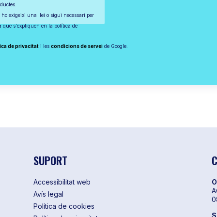
oductes.
 ho exigeixi una llei o sigui necessari per
ta que s'expliquen en la política de
ica de privacitat
i les
condicions de servei
de Google.
SUPORT
C
Accessibilitat web
O
A
Avís legal
0
Política de cookies
S