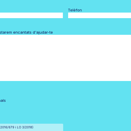
Telèfon
estarem encantats d'ajudar-te
nals
) 2016/679 i LO 3/2018)