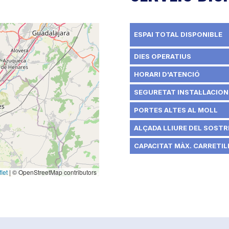
ESPAI TOTAL DISPONIBLE
DIES OPERATIUS
HORARI D'ATENCIÓ
SEGURETAT INSTAL·LACION
PORTES ALTES AL MOLL
ALÇADA LLIURE DEL SOSTRE
CAPACITAT MÀX. CARRETILL
let
|
© OpenStreetMap contributors