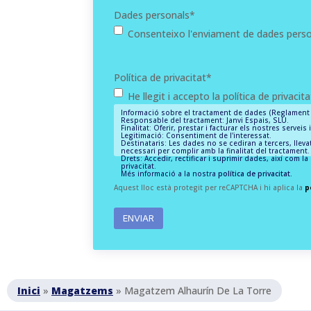
Dades personals
*
Consenteixo l'enviament de dades pers
Política de privacitat
*
He llegit i accepto la política de privacita
Informació sobre el tractament de dades (Reglament 
Responsable del tractament: Janvi Espais, SLU.
Finalitat: Oferir, prestar i facturar els nostres serveis
Legitimació: Consentiment de l'interessat.
Destinataris: Les dades no se cediran a tercers, llevat
necessari per complir amb la finalitat del tractament.
Drets: Accedir, rectificar i suprimir dades, així com l
privacitat.
Més informació a la nostra
política de privacitat.
Aquest lloc està protegit per reCAPTCHA i hi aplica la
p
Inici
»
Magatzems
»
Magatzem Alhaurín De La Torre