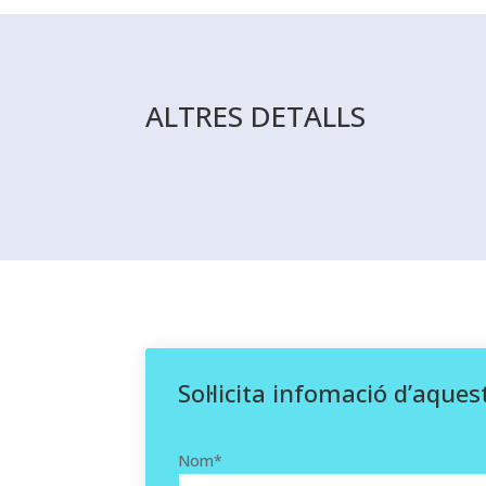
ALTRES DETALLS
Sol·licita infomació d’aques
Nom
*