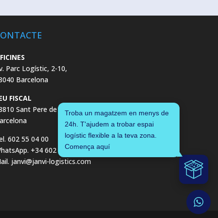
CONTACTE
FICINES
v. Parc Logístic, 2-10,
8040 Barcelona
EU FISCAL
8810 Sant Pere de Ribes,
Troba un magatzem en menys de
arcelona
24h. T'ajudem a trobar espai
logístic flexible a la teva zona.
el. 602 55 04 00
Comença aquí
hatsApp. +34 602 55 04 00
ail. janvi@janvi-logistics.com