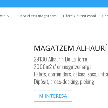
veis
Busca el teu magatzem
Ofereix el teu espai
Con
MAGATZEM ALHAURÍN
29130 Alhaurín De La Torre
2000m2 d' emmagatzematge
Palets, contenidors, caixes, sacs, unit
Dipòsit, cross-docking, picking
M'INTERESA