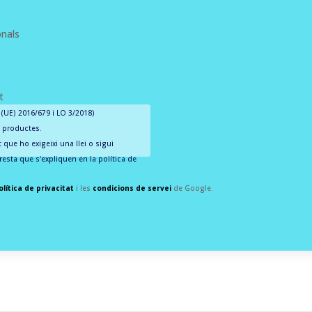
onals
t
(UE) 2016/679 i LO 3/2018)
 i productes.
 que ho exigeixi una llei o sigui
a resta que s'expliquen en la política de
olítica de privacitat
i les
condicions de servei
de Google.