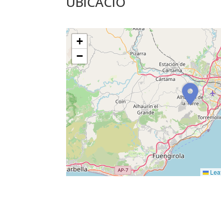
UBICACIÓ
+
−
Leaf