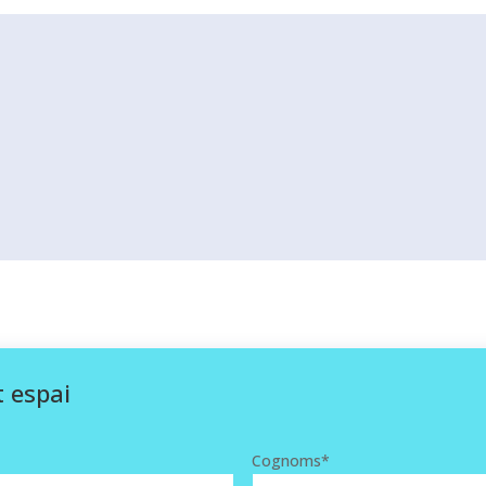
t espai
Cognoms
*