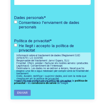
Dades personals
*
Consenteixo l'enviament de dades
personals
Política de privacitat
*
He llegit i accepto la política de
privacitat
Informació sobre el tractament de dades (Reglament (UE)
2016/679 i LO 3/2018)
Responsable del tractament: Janvi Espais, SLU.
Finalitat: Oferir, prestar i facturar els nostres serveis i productes.
Legitimació: Consentiment de l'interessat.
Destinataris: Les dades no se cediran a tercers, llevat que ho
exigeixi una llei o sigui necessari per complir amb la finalitat del
tractament.
Drets: Accedir, rectificar i suprimir dades, així com la resta que
s'expliquen en la política de privacitat.
Aquest lloc està protegit per reCAPTCHA i hi aplica la
política de
Més informació a la nostra
política de privacitat.
privacitat
i les
condicions de servei
de Google.