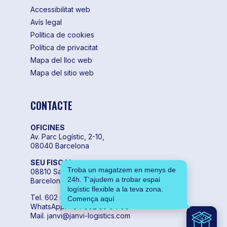
Accessibilitat web
Avís legal
Política de cookies
Política de privacitat
Mapa del lloc web
Mapa del sitio web
CONTACTE
OFICINES
Av. Parc Logístic, 2-10,
08040 Barcelona
SEU FISCAL
Troba un magatzem en menys de
08810 Sant Pere de Ribes,
24h. T'ajudem a trobar espai
Barcelona
logístic flexible a la teva zona.
Tel. 602 55 04 00
Comença aquí
WhatsApp. +34 602 55 04 00
Mail. janvi@janvi-logistics.com