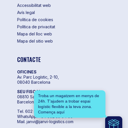
Accessibilitat web
Avís legal
Política de cookies
Política de privacitat
Mapa del lloc web
Mapa del sitio web
CONTACTE
OFICINES
Av. Parc Logístic, 2-10,
08040 Barcelona
SEU FISCAL
Troba un magatzem en menys de
08810 Sant Pere de Ribes,
24h. T'ajudem a trobar espai
Barcelona
logístic flexible a la teva zona.
Tel. 602 55 04 00
Comença aquí
WhatsApp. +34 602 55 04 00
Mail. janvi@janvi-logistics.com