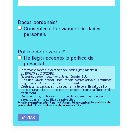
Dades personals
*
Consenteixo l'enviament de dades
personals
Política de privacitat
*
He llegit i accepto la política de
privacitat
Informació sobre el tractament de dades (Reglament (UE)
2016/679 i LO 3/2018)
Responsable del tractament: Janvi Espais, SLU.
Finalitat: Oferir, prestar i facturar els nostres serveis i productes.
Legitimació: Consentiment de l'interessat.
Destinataris: Les dades no se cediran a tercers, llevat que ho
exigeixi una llei o sigui necessari per complir amb la finalitat del
tractament.
Drets: Accedir, rectificar i suprimir dades, així com la resta que
s'expliquen en la política de privacitat.
Aquest lloc està protegit per reCAPTCHA i hi aplica la
política de
Més informació a la nostra
política de privacitat.
privacitat
i les
condicions de servei
de Google.