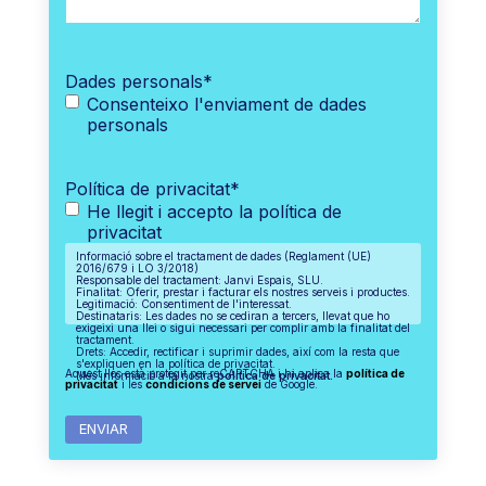
Dades personals
*
Consenteixo l'enviament de dades
personals
Política de privacitat
*
He llegit i accepto la política de
privacitat
Informació sobre el tractament de dades (Reglament (UE)
2016/679 i LO 3/2018)
Responsable del tractament: Janvi Espais, SLU.
Finalitat: Oferir, prestar i facturar els nostres serveis i productes.
Legitimació: Consentiment de l'interessat.
Destinataris: Les dades no se cediran a tercers, llevat que ho
exigeixi una llei o sigui necessari per complir amb la finalitat del
tractament.
Drets: Accedir, rectificar i suprimir dades, així com la resta que
s'expliquen en la política de privacitat.
Aquest lloc està protegit per reCAPTCHA i hi aplica la
política de
Més informació a la nostra
política de privacitat.
privacitat
i les
condicions de servei
de Google.