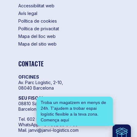
Accessibilitat web
Avís legal
Política de cookies
Política de privacitat
Mapa del lloc web
Mapa del sitio web
CONTACTE
OFICINES
Av. Parc Logístic, 2-10,
08040 Barcelona
SEU FISCAL
Troba un magatzem en menys de
08810 Sant Pere de Ribes,
24h. T'ajudem a trobar espai
Barcelona
logístic flexible a la teva zona.
Tel. 602 55 04 00
Comença aquí
WhatsApp. +34 602 55 04 00
Mail. janvi@janvi-logistics.com