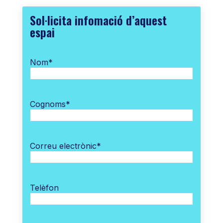
Sol·licita infomació d’aquest
espai
Nom
*
Cognoms
*
Correu electrònic
*
Telèfon