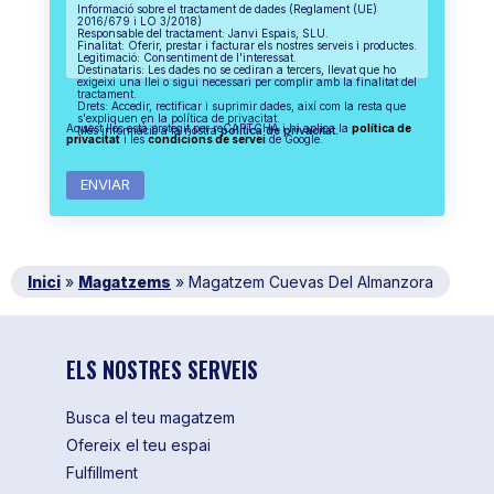
Informació sobre el tractament de dades (Reglament (UE)
2016/679 i LO 3/2018)
Responsable del tractament: Janvi Espais, SLU.
Finalitat: Oferir, prestar i facturar els nostres serveis i productes.
Legitimació: Consentiment de l'interessat.
Destinataris: Les dades no se cediran a tercers, llevat que ho
exigeixi una llei o sigui necessari per complir amb la finalitat del
tractament.
Drets: Accedir, rectificar i suprimir dades, així com la resta que
s'expliquen en la política de privacitat.
Aquest lloc està protegit per reCAPTCHA i hi aplica la
política de
Més informació a la nostra
política de privacitat.
privacitat
i les
condicions de servei
de Google.
Inici
»
Magatzems
»
Magatzem Cuevas Del Almanzora
ELS NOSTRES SERVEIS
Busca el teu magatzem
Ofereix el teu espai
Fulfillment