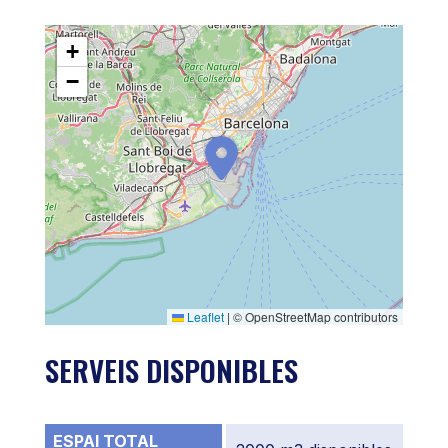
+
−
Leaflet
|
© OpenStreetMap contributors
SERVEIS DISPONIBLES
ESPAI TOTAL