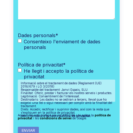
Dades personals
*
Consenteixo l'enviament de dades
personals
Política de privacitat
*
He llegit i accepto la política de
privacitat
Informació sobre el tractament de dades (Reglament (UE)
2016/679 i LO 3/2018)
Responsable del tractament: Janvi Espais, SLU.
Finalitat: Oferir, prestar i facturar els nostres serveis i productes.
Legitimació: Consentiment de l'interessat.
Destinataris: Les dades no se cediran a tercers, llevat que ho
exigeixi una llei o sigui necessari per complir amb la finalitat del
tractament.
Drets: Accedir, rectificar i suprimir dades, així com la resta que
s'expliquen en la política de privacitat.
Aquest lloc està protegit per reCAPTCHA i hi aplica la
política de
Més informació a la nostra
política de privacitat.
privacitat
i les
condicions de servei
de Google.