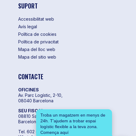
SUPORT
Accessibilitat web
Avís legal
Política de cookies
Política de privacitat
Mapa del lloc web
Mapa del sitio web
CONTACTE
OFICINES
Av. Parc Logístic, 2-10,
08040 Barcelona
SEU FISCAL
Troba un magatzem en menys de
08810 Sant Pere de Ribes,
24h. T'ajudem a trobar espai
Barcelona
logístic flexible a la teva zona.
Tel. 602 55 04 00
Comença aquí