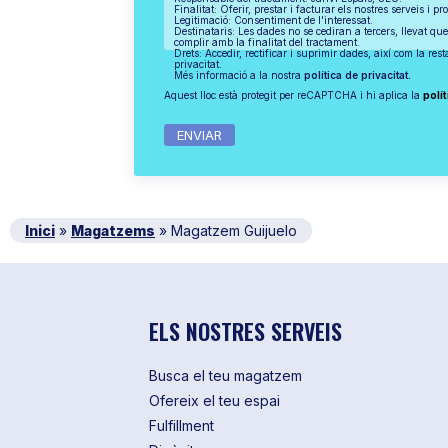
Finalitat: Oferir, prestar i facturar els nostres serveis i pr
Legitimació: Consentiment de l'interessat.
Destinataris: Les dades no se cediran a tercers, llevat que
complir amb la finalitat del tractament.
Drets: Accedir, rectificar i suprimir dades, així com la res
privacitat.
Més informació a la nostra
política de privacitat.
Aquest lloc està protegit per reCAPTCHA i hi aplica la
polít
Inici
»
Magatzems
»
Magatzem Guijuelo
ELS NOSTRES SERVEIS
Busca el teu magatzem
Ofereix el teu espai
Fulfillment