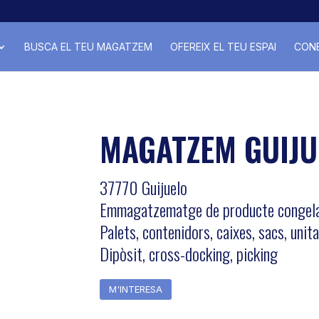
BUSCA EL TEU MAGATZEM
OFEREIX EL TEU ESPAI
CONE
MAGATZEM GUIJU
37770 Guijuelo
Emmagatzematge de producte congelat
Palets, contenidors, caixes, sacs, unit
Dipòsit, cross-docking, picking
M'INTERESA