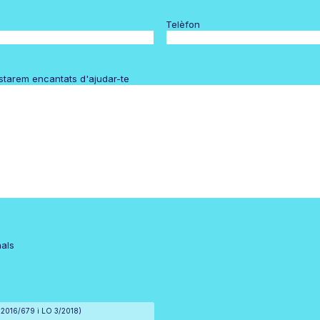
Telèfon
estarem encantats d'ajudar-te
nals
) 2016/679 i LO 3/2018)