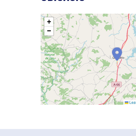
+
−
Leaf