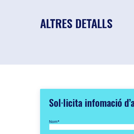
ALTRES DETALLS
Sol·licita infomació d’
Nom
*