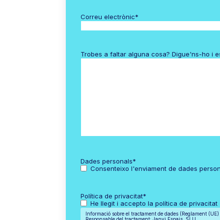
Correu electrònic
*
Trobes a faltar alguna cosa? Digue'ns-ho i 
Dades personals
*
Consenteixo l'enviament de dades perso
Política de privacitat
*
He llegit i accepto la política de privacitat
Informació sobre el tractament de dades (Reglament (UE
Responsable del tractament: Janvi Espais, SLU.