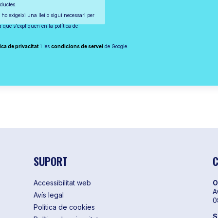
oductes.
 ho exigeixi una llei o sigui necessari per
ta que s'expliquen en la política de
ica de privacitat
i les
condicions de servei
de Google.
SUPORT
C
Accessibilitat web
O
A
Avís legal
0
Política de cookies
S