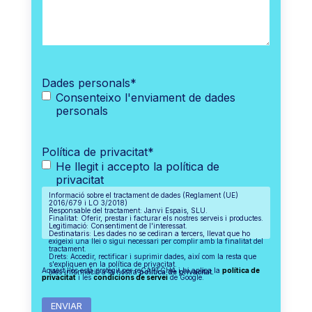
Dades personals
*
Consenteixo l'enviament de dades
personals
Política de privacitat
*
He llegit i accepto la política de
privacitat
Informació sobre el tractament de dades (Reglament (UE)
2016/679 i LO 3/2018)
Responsable del tractament: Janvi Espais, SLU.
Finalitat: Oferir, prestar i facturar els nostres serveis i productes.
Legitimació: Consentiment de l'interessat.
Destinataris: Les dades no se cediran a tercers, llevat que ho
exigeixi una llei o sigui necessari per complir amb la finalitat del
tractament.
Drets: Accedir, rectificar i suprimir dades, així com la resta que
s'expliquen en la política de privacitat.
Aquest lloc està protegit per reCAPTCHA i hi aplica la
política de
Més informació a la nostra
política de privacitat.
privacitat
i les
condicions de servei
de Google.