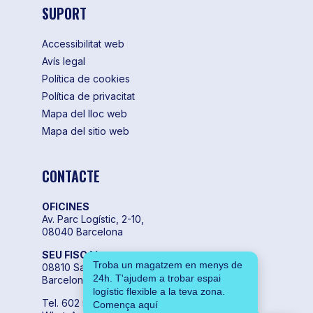
SUPORT
Accessibilitat web
Avís legal
Política de cookies
Política de privacitat
Mapa del lloc web
Mapa del sitio web
CONTACTE
OFICINES
Av. Parc Logístic, 2-10,
08040 Barcelona
SEU FISCAL
Troba un magatzem en menys de
08810 Sant Pere de Ribes,
24h. T'ajudem a trobar espai
Barcelona
logístic flexible a la teva zona.
Tel. 602 55 04 00
Comença aquí