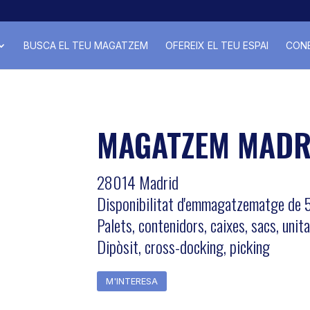
BUSCA EL TEU MAGATZEM
OFEREIX EL TEU ESPAI
CONE
MAGATZEM MADR
28014 Madrid
Disponibilitat d'emmagatzematge de
Palets, contenidors, caixes, sacs, unit
Dipòsit, cross-docking, picking
M'INTERESA