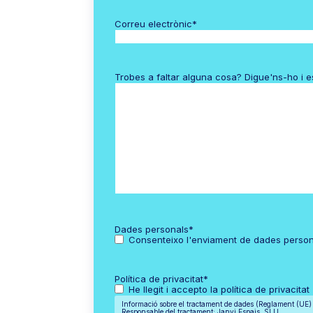
Correu electrònic
*
Trobes a faltar alguna cosa? Digue'ns-ho i 
Dades personals
*
Consenteixo l'enviament de dades perso
Política de privacitat
*
He llegit i accepto la política de privacitat
Informació sobre el tractament de dades (Reglament (UE
Responsable del tractament: Janvi Espais, SLU.