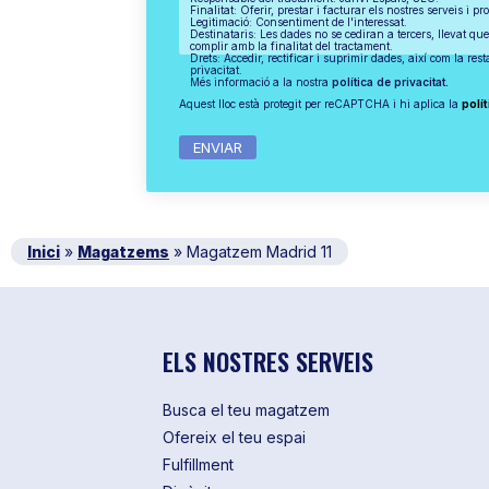
Finalitat: Oferir, prestar i facturar els nostres serveis i pr
Legitimació: Consentiment de l'interessat.
Destinataris: Les dades no se cediran a tercers, llevat que
complir amb la finalitat del tractament.
Drets: Accedir, rectificar i suprimir dades, així com la res
privacitat.
Més informació a la nostra
política de privacitat.
Aquest lloc està protegit per reCAPTCHA i hi aplica la
polít
Inici
»
Magatzems
»
Magatzem Madrid 11
ELS NOSTRES SERVEIS
Busca el teu magatzem
Ofereix el teu espai
Fulfillment