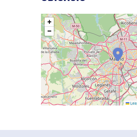
+
−
Leaf