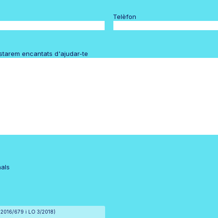
Telèfon
estarem encantats d'ajudar-te
nals
) 2016/679 i LO 3/2018)