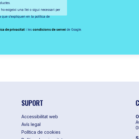
oductes.
 ho exigeixi una llei o sigui necessari per
ta que s'expliquen en la política de
ica de privacitat
i les
condicions de servei
de Google.
SUPORT
C
Accessibilitat web
O
A
Avís legal
0
Política de cookies
S