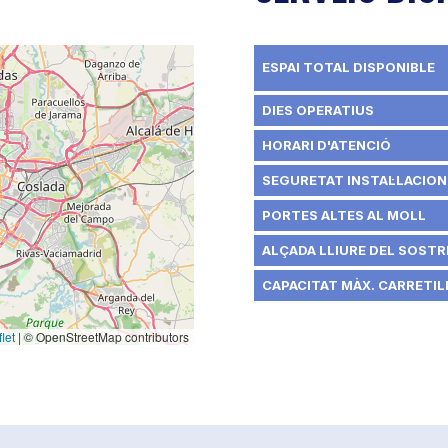
ESPAI TOTAL DISPONIBLE
DIES OPERATIUS
HORARI D'ATENCIÓ
SEGURETAT INSTAL·LACION
PORTES ALTES AL MOLL
ALÇADA LLIURE DEL SOSTRE
CAPACITAT MÀX. CARRETILL
let
|
© OpenStreetMap contributors