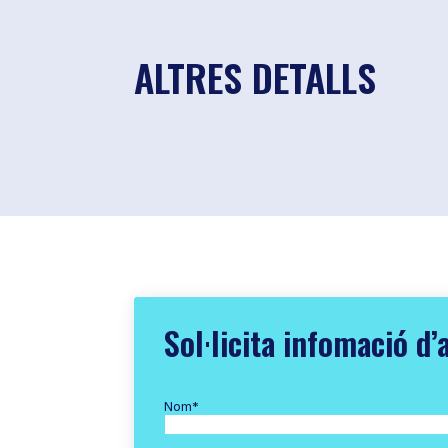
ALTRES DETALLS
Sol·licita infomació d’
Nom
*