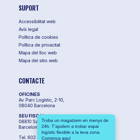
SUPORT
Accessibilitat web
Avís legal
Política de cookies
Política de privacitat
Mapa del lloc web
Mapa del sitio web
CONTACTE
OFICINES
Av. Parc Logístic, 2-10,
08040 Barcelona
SEU FISCAL
Troba un magatzem en menys de
08810 Sant Pere de Ribes,
24h. T'ajudem a trobar espai
Barcelona
logístic flexible a la teva zona.
Tel. 602 55 04 00
Comença aquí