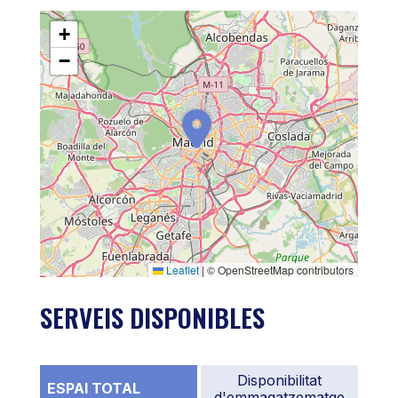
+
−
Leaflet
|
© OpenStreetMap contributors
SERVEIS DISPONIBLES
Disponibilitat
ESPAI TOTAL
d'emmagatzematge