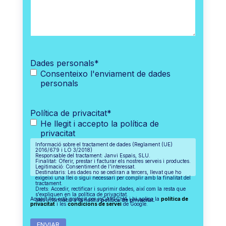
Dades personals
*
Consenteixo l'enviament de dades
personals
Política de privacitat
*
He llegit i accepto la política de
privacitat
Informació sobre el tractament de dades (Reglament (UE)
2016/679 i LO 3/2018)
Responsable del tractament: Janvi Espais, SLU.
Finalitat: Oferir, prestar i facturar els nostres serveis i productes.
Legitimació: Consentiment de l'interessat.
Destinataris: Les dades no se cediran a tercers, llevat que ho
exigeixi una llei o sigui necessari per complir amb la finalitat del
tractament.
Drets: Accedir, rectificar i suprimir dades, així com la resta que
s'expliquen en la política de privacitat.
Aquest lloc està protegit per reCAPTCHA i hi aplica la
política de
Més informació a la nostra
política de privacitat.
privacitat
i les
condicions de servei
de Google.