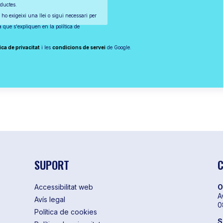
oductes.
 ho exigeixi una llei o sigui necessari per
ta que s'expliquen en la política de
ica de privacitat
i les
condicions de servei
de Google.
SUPORT
C
Accessibilitat web
O
A
Avís legal
0
Política de cookies
S