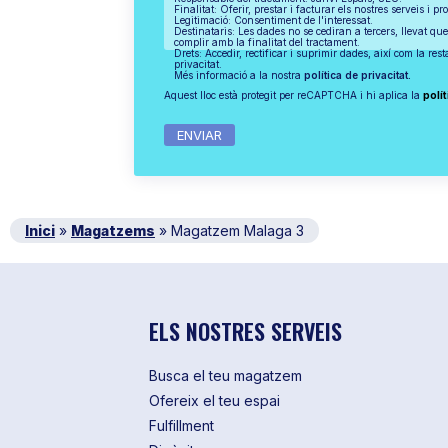
Finalitat: Oferir, prestar i facturar els nostres serveis i pr
Legitimació: Consentiment de l'interessat.
Destinataris: Les dades no se cediran a tercers, llevat que
complir amb la finalitat del tractament.
Drets: Accedir, rectificar i suprimir dades, així com la res
privacitat.
Més informació a la nostra
política de privacitat.
Aquest lloc està protegit per reCAPTCHA i hi aplica la
polít
Inici
»
Magatzems
»
Magatzem Malaga 3
ELS NOSTRES SERVEIS
Busca el teu magatzem
Ofereix el teu espai
Fulfillment