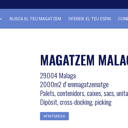
BUSCA EL TEU MAGATZEM
OFEREIX EL TEU ESPAI
CONE
MAGATZEM MALA
29004 Malaga
2000m2 d' emmagatzematge
Palets, contenidors, caixes, sacs, unit
Dipòsit, cross-docking, picking
M'INTERESA