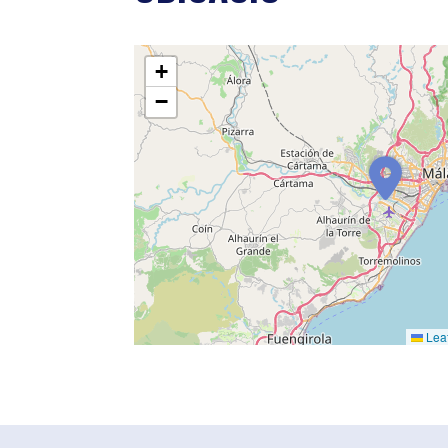
+
−
Leaf