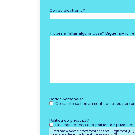
Correu electrònic
*
Trobes a faltar alguna cosa? Digue'ns-ho i 
Dades personals
*
Consenteixo l'enviament de dades perso
Política de privacitat
*
He llegit i accepto la política de privacitat
Informació sobre el tractament de dades (Reglament (UE
Responsable del tractament: Janvi Espais, SLU.