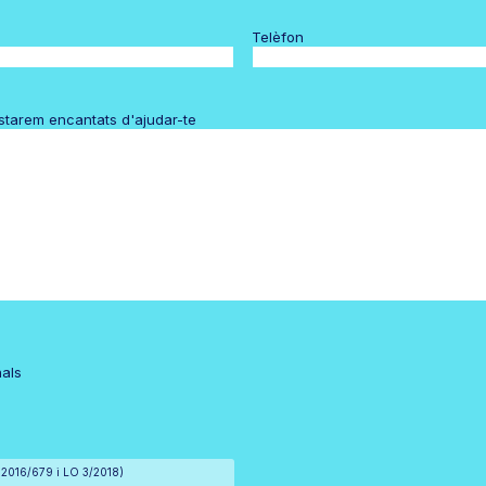
Telèfon
estarem encantats d'ajudar-te
nals
) 2016/679 i LO 3/2018)