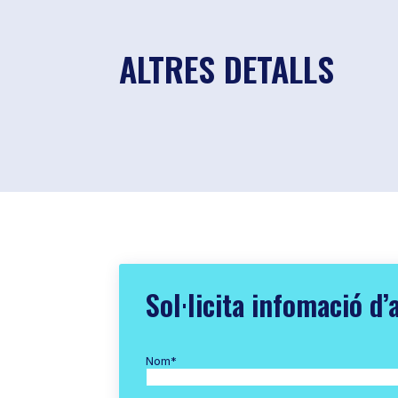
ALTRES DETALLS
Sol·licita infomació d’
Nom
*