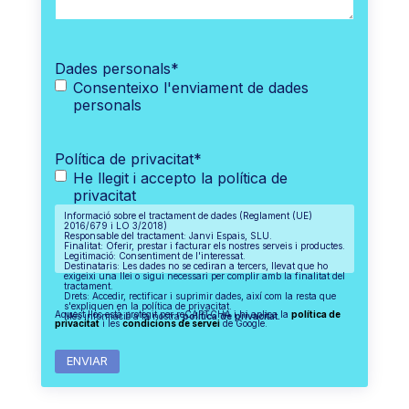
Dades personals
*
Consenteixo l'enviament de dades
personals
Política de privacitat
*
He llegit i accepto la política de
privacitat
Informació sobre el tractament de dades (Reglament (UE)
2016/679 i LO 3/2018)
Responsable del tractament: Janvi Espais, SLU.
Finalitat: Oferir, prestar i facturar els nostres serveis i productes.
Legitimació: Consentiment de l'interessat.
Destinataris: Les dades no se cediran a tercers, llevat que ho
exigeixi una llei o sigui necessari per complir amb la finalitat del
tractament.
Drets: Accedir, rectificar i suprimir dades, així com la resta que
s'expliquen en la política de privacitat.
Aquest lloc està protegit per reCAPTCHA i hi aplica la
política de
Més informació a la nostra
política de privacitat.
privacitat
i les
condicions de servei
de Google.