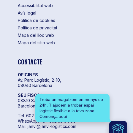
Accessibilitat web
Avís legal
Política de cookies
Política de privacitat
Mapa del lloc web
Mapa del sitio web
CONTACTE
OFICINES
Av. Parc Logístic, 2-10,
08040 Barcelona
SEU FISCAL
Troba un magatzem en menys de
08810 Sant Pere de Ribes,
24h. T'ajudem a trobar espai
Barcelona
logístic flexible a la teva zona.
Tel. 602 55 04 00
Comença aquí
WhatsApp. +34 602 55 04 00
Mail. janvi@janvi-logistics.com