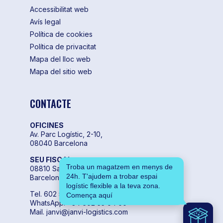
Accessibilitat web
Avís legal
Política de cookies
Política de privacitat
Mapa del lloc web
Mapa del sitio web
CONTACTE
OFICINES
Av. Parc Logístic, 2-10,
08040 Barcelona
SEU FISCAL
Troba un magatzem en menys de
08810 Sant Pere de Ribes,
24h. T'ajudem a trobar espai
Barcelona
logístic flexible a la teva zona.
Tel. 602 55 04 00
Comença aquí
WhatsApp. +34 602 55 04 00
Mail. janvi@janvi-logistics.com