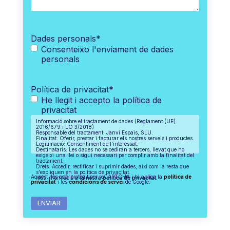
Dades personals
*
Consenteixo l'enviament de dades
personals
Política de privacitat
*
He llegit i accepto la política de
privacitat
Informació sobre el tractament de dades (Reglament (UE)
2016/679 i LO 3/2018)
Responsable del tractament: Janvi Espais, SLU.
Finalitat: Oferir, prestar i facturar els nostres serveis i productes.
Legitimació: Consentiment de l'interessat.
Destinataris: Les dades no se cediran a tercers, llevat que ho
exigeixi una llei o sigui necessari per complir amb la finalitat del
tractament.
Drets: Accedir, rectificar i suprimir dades, així com la resta que
s'expliquen en la política de privacitat.
Aquest lloc està protegit per reCAPTCHA i hi aplica la
política de
Més informació a la nostra
política de privacitat.
privacitat
i les
condicions de servei
de Google.