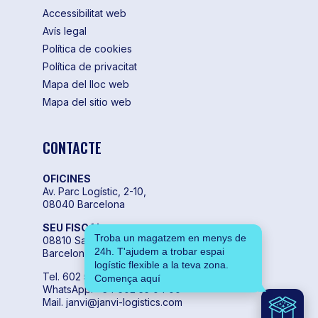
Accessibilitat web
Avís legal
Política de cookies
Política de privacitat
Mapa del lloc web
Mapa del sitio web
CONTACTE
OFICINES
Av. Parc Logístic, 2-10,
08040 Barcelona
SEU FISCAL
Troba un magatzem en menys de
08810 Sant Pere de Ribes,
24h. T'ajudem a trobar espai
Barcelona
logístic flexible a la teva zona.
Tel. 602 55 04 00
Comença aquí
WhatsApp. +34 602 55 04 00
Mail. janvi@janvi-logistics.com