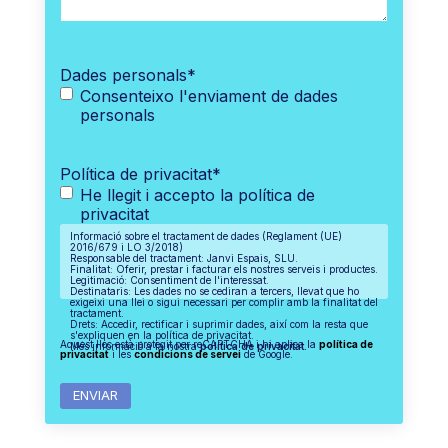
Dades personals
*
Consenteixo l'enviament de dades
personals
Política de privacitat
*
He llegit i accepto la política de
privacitat
Informació sobre el tractament de dades (Reglament (UE)
2016/679 i LO 3/2018)
Responsable del tractament: Janvi Espais, SLU.
Finalitat: Oferir, prestar i facturar els nostres serveis i productes.
Legitimació: Consentiment de l'interessat.
Destinataris: Les dades no se cediran a tercers, llevat que ho
exigeixi una llei o sigui necessari per complir amb la finalitat del
tractament.
Drets: Accedir, rectificar i suprimir dades, així com la resta que
s'expliquen en la política de privacitat.
Aquest lloc està protegit per reCAPTCHA i hi aplica la
política de
Més informació a la nostra
política de privacitat.
privacitat
i les
condicions de servei
de Google.