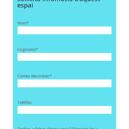
espai
Nom
*
Cognoms
*
Correu electrònic
*
Telèfon
Trobes a faltar alguna cosa? Digue'ns-ho i