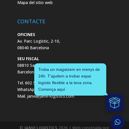
Mapa del sitio web
CONTACTE
OFICINES
Av. Parc Logístic, 2-10,
08040 Barcelona
SEU FISCAL
08810 Sant Pere de Ribes,
Troba un magatzem en menys de
Barcelona
24h. T'ajudem a trobar espai
Tel. 602 55 04 00
logístic flexible a la teva zona.
WhatsApp. +34 602 55 04 00
Comença aquí
Mail. janvi@janvi-logistics.com
©
JANVI LOGISTICS
2026
| Web construida por