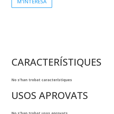
M'INTERESA
CARACTERÍSTIQUES
No s'han trobat característiques
USOS APROVATS
No s'han trobat usos aprovats