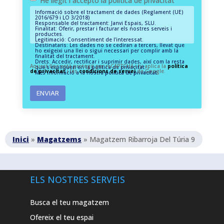
He llegit i accepto la política de privacitat
Informació sobre el tractament de dades (Reglament (UE)
2016/679 i LO 3/2018)
Responsable del tractament: Janvi Espais, SLU.
Finalitat: Oferir, prestar i facturar els nostres serveis i
productes.
Legitimació: Consentiment de l'interessat.
Destinataris: Les dades no se cediran a tercers, llevat que
ho exigeixi una llei o sigui necessari per complir amb la
finalitat del tractament.
Drets: Accedir, rectificar i suprimir dades, així com la resta
Aquest lloc està protegit per reCAPTCHA i hi aplica la
política
que s'expliquen en la política de privacitat.
de privacitat
i les
condicions de servei
de Google.
Més informació a la nostra
política de privacitat.
Inici
»
Magatzems
»
Magatzem Ribarroja Del Túria 9
ELS NOSTRES SERVEIS
Busca el teu magatzem
Ofereix el teu espai