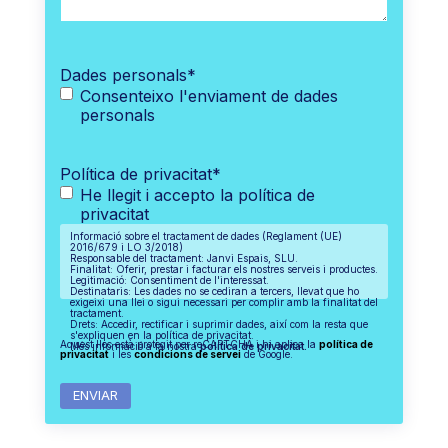
Dades personals
*
Consenteixo l'enviament de dades
personals
Política de privacitat
*
He llegit i accepto la política de
privacitat
Informació sobre el tractament de dades (Reglament (UE)
2016/679 i LO 3/2018)
Responsable del tractament: Janvi Espais, SLU.
Finalitat: Oferir, prestar i facturar els nostres serveis i productes.
Legitimació: Consentiment de l'interessat.
Destinataris: Les dades no se cediran a tercers, llevat que ho
exigeixi una llei o sigui necessari per complir amb la finalitat del
tractament.
Drets: Accedir, rectificar i suprimir dades, així com la resta que
s'expliquen en la política de privacitat.
Aquest lloc està protegit per reCAPTCHA i hi aplica la
política de
Més informació a la nostra
política de privacitat.
privacitat
i les
condicions de servei
de Google.