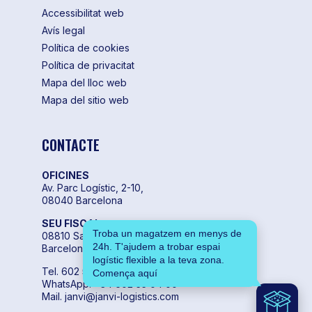
Accessibilitat web
Avís legal
Política de cookies
Política de privacitat
Mapa del lloc web
Mapa del sitio web
CONTACTE
OFICINES
Av. Parc Logístic, 2-10,
08040 Barcelona
SEU FISCAL
Troba un magatzem en menys de
08810 Sant Pere de Ribes,
24h. T'ajudem a trobar espai
Barcelona
logístic flexible a la teva zona.
Tel. 602 55 04 00
Comença aquí
WhatsApp. +34 602 55 04 00
Mail. janvi@janvi-logistics.com