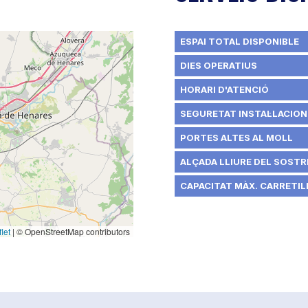
ESPAI TOTAL DISPONIBLE
DIES OPERATIUS
HORARI D'ATENCIÓ
SEGURETAT INSTAL·LACION
PORTES ALTES AL MOLL
ALÇADA LLIURE DEL SOSTRE
CAPACITAT MÀX. CARRETILL
let
|
© OpenStreetMap contributors