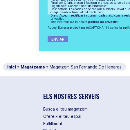
Finalitat: Oferir, prestar i facturar els nostres serveis i pr
Legitimació: Consentiment de l'interessat.
Destinataris: Les dades no se cediran a tercers, llevat que
complir amb la finalitat del tractament.
Drets: Accedir, rectificar i suprimir dades, així com la res
privacitat.
Més informació a la nostra
política de privacitat.
Aquest lloc està protegit per reCAPTCHA i hi aplica la
polít
Inici
»
Magatzems
»
Magatzem San Fernando De Henares
ELS NOSTRES SERVEIS
Busca el teu magatzem
Ofereix el teu espai
Fulfillment