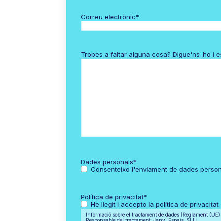
Correu electrònic
*
Trobes a faltar alguna cosa? Digue'ns-ho i 
Dades personals
*
Consenteixo l'enviament de dades perso
Política de privacitat
*
He llegit i accepto la política de privacitat
Informació sobre el tractament de dades (Reglament (UE
Responsable del tractament: Janvi Espais, SLU.