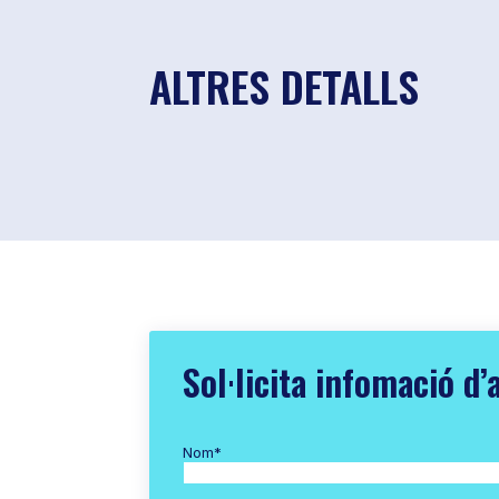
ALTRES DETALLS
Sol·licita infomació d’
Nom
*