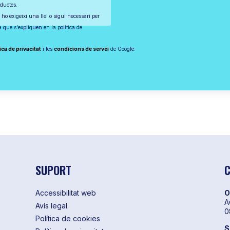
oductes.
 ho exigeixi una llei o sigui necessari per
ta que s'expliquen en la política de
ica de privacitat
i les
condicions de servei
de Google.
SUPORT
C
Accessibilitat web
O
A
Avís legal
0
Política de cookies
S