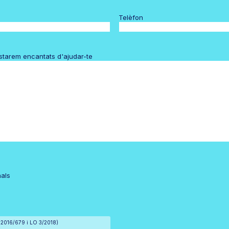
Telèfon
estarem encantats d'ajudar-te
nals
) 2016/679 i LO 3/2018)