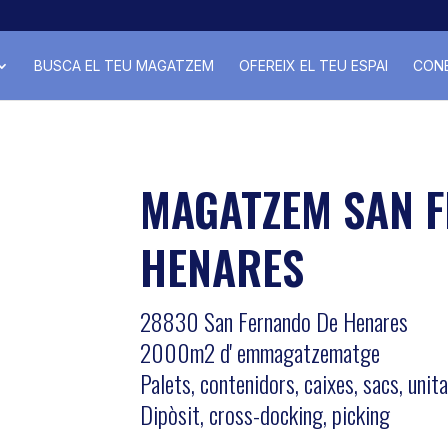
BUSCA EL TEU MAGATZEM
OFEREIX EL TEU ESPAI
CONE
MAGATZEM SAN 
HENARES
28830 San Fernando De Henares
2000m2 d' emmagatzematge
Palets, contenidors, caixes, sacs, unit
Dipòsit, cross-docking, picking