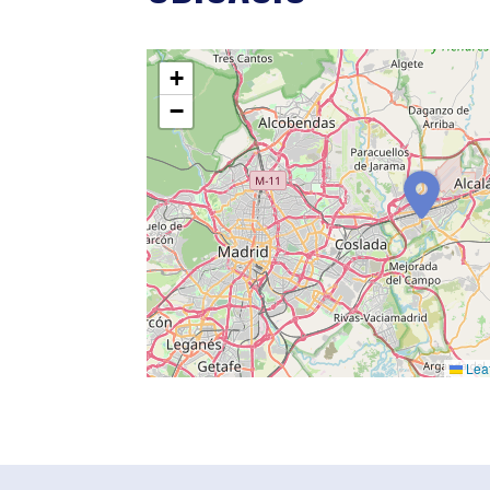
+
−
Leaf