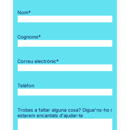
Nom
*
Cognoms
*
Correu electrònic
*
Telèfon
Trobes a faltar alguna cosa? Digue'ns-ho i
estarem encantats d'ajudar-te