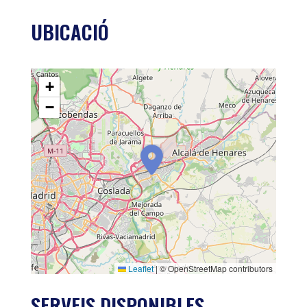
UBICACIÓ
+
−
Leaflet
|
© OpenStreetMap contributors
SERVEIS DISPONIBLES