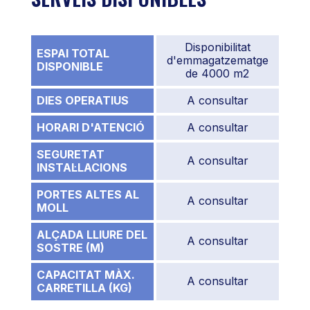
Disponibilitat
ESPAI TOTAL
d'emmagatzematge
DISPONIBLE
de 4000 m2
DIES OPERATIUS
A consultar
HORARI D'ATENCIÓ
A consultar
SEGURETAT
A consultar
INSTAL·LACIONS
PORTES ALTES AL
A consultar
MOLL
ALÇADA LLIURE DEL
A consultar
SOSTRE (M)
CAPACITAT MÀX.
A consultar
CARRETILLA (KG)