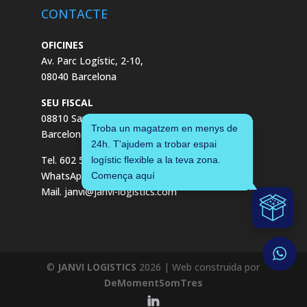
CONTACTE
OFICINES
Av. Parc Logístic, 2-10,
08040 Barcelona
SEU FISCAL
08810 Sant Pere de Ribes,
Troba un magatzem en menys de
Barcelona
24h. T'ajudem a trobar espai
Tel. 602 55 04 00
logístic flexible a la teva zona.
WhatsApp. +34 602 55 04 00
Comença aquí
Mail. janvi@janvi-logistics.com
©
JANVI LOGISTICS
2026
| Web construida por
DeMomentSomTres