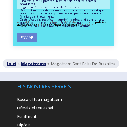
Finalitat: Oferir, prestar i facturar els nostres serveis i
productes.
Legitimació: Consentiment de l'interessat.
Destinataris: Les dades no se cediran a tercers, llevat que
ho exigeixi una llei o sigui necessari per complir amb la
finalitat del tractament.
Drets: Accedir, rectificar i suprimir dades, així com la resta
Aquest lloc està protegit per reCAPTCHA i hi aplica la
política
que s'expliquen en la política de privacitat.
de privacitat
i les
condicions de servei
de Google.
Més informació a la nostra
política de privacitat.
Inici
»
Magatzems
»
Magatzem Sant Feliu De Buixalleu
ELS NOSTRES SERVEIS
Busca el teu magatzem
Ofereix el teu espai
Fulfillment
Dipòsit