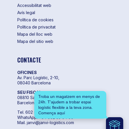
Accessibilitat web
Avís legal
Política de cookies
Política de privacitat
Mapa del lloc web
Mapa del sitio web
CONTACTE
OFICINES
Av. Parc Logístic, 2-10,
08040 Barcelona
SEU FISCAL
Troba un magatzem en menys de
08810 Sant Pere de Ribes,
24h. T'ajudem a trobar espai
Barcelona
logístic flexible a la teva zona.
Tel. 602 55 04 00
Comença aquí
WhatsApp. +34 602 55 04 00
Mail. janvi@janvi-logistics.com