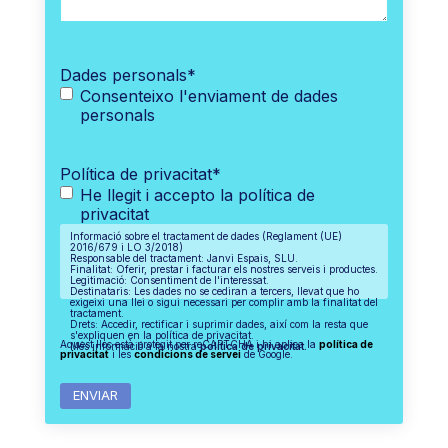
Dades personals
*
Consenteixo l'enviament de dades
personals
Política de privacitat
*
He llegit i accepto la política de
privacitat
Informació sobre el tractament de dades (Reglament (UE)
2016/679 i LO 3/2018)
Responsable del tractament: Janvi Espais, SLU.
Finalitat: Oferir, prestar i facturar els nostres serveis i productes.
Legitimació: Consentiment de l'interessat.
Destinataris: Les dades no se cediran a tercers, llevat que ho
exigeixi una llei o sigui necessari per complir amb la finalitat del
tractament.
Drets: Accedir, rectificar i suprimir dades, així com la resta que
s'expliquen en la política de privacitat.
Aquest lloc està protegit per reCAPTCHA i hi aplica la
política de
Més informació a la nostra
política de privacitat.
privacitat
i les
condicions de servei
de Google.