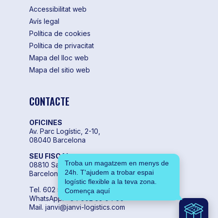
Accessibilitat web
Avís legal
Política de cookies
Política de privacitat
Mapa del lloc web
Mapa del sitio web
CONTACTE
OFICINES
Av. Parc Logístic, 2-10,
08040 Barcelona
SEU FISCAL
Troba un magatzem en menys de
08810 Sant Pere de Ribes,
24h. T'ajudem a trobar espai
Barcelona
logístic flexible a la teva zona.
Tel. 602 55 04 00
Comença aquí
WhatsApp. +34 602 55 04 00
Mail. janvi@janvi-logistics.com