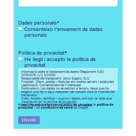
Dades personals
*
Consenteixo l'enviament de dades
personals
Política de privacitat
*
He llegit i accepto la política de
privacitat
Informació sobre el tractament de dades (Reglament (UE)
2016/679 i LO 3/2018)
Responsable del tractament: Janvi Espais, SLU.
Finalitat: Oferir, prestar i facturar els nostres serveis i productes.
Legitimació: Consentiment de l'interessat.
Destinataris: Les dades no se cediran a tercers, llevat que ho
exigeixi una llei o sigui necessari per complir amb la finalitat del
tractament.
Drets: Accedir, rectificar i suprimir dades, així com la resta que
s'expliquen en la política de privacitat.
Aquest lloc està protegit per reCAPTCHA i hi aplica la
política de
Més informació a la nostra
política de privacitat.
privacitat
i les
condicions de servei
de Google.