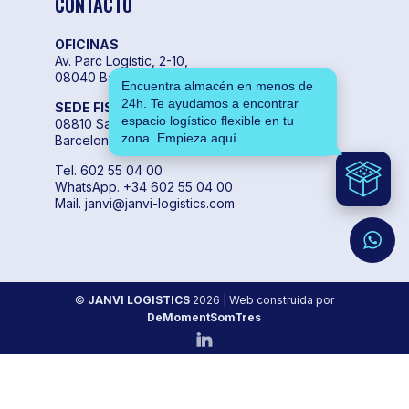
CONTACTO
OFICINAS
Av. Parc Logístic, 2-10,
08040 Barcelona
Encuentra almacén en menos de
24h. Te ayudamos a encontrar
SEDE FISCAL
espacio logístico flexible en tu
08810 Sant Pere de Ribes,
zona. Empieza aquí
Barcelona
Tel. 602 55 04 00
WhatsApp. +34 602 55 04 00
Mail. janvi@janvi-logistics.com
©
JANVI LOGISTICS
2026
| Web construida por
DeMomentSomTres