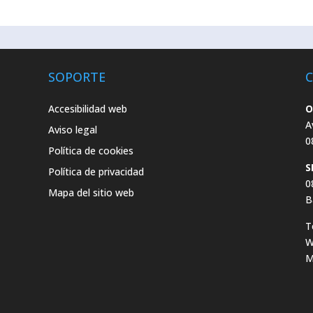
SOPORTE
Accesibilidad web
O
A
Aviso legal
0
Política de cookies
S
Política de privacidad
0
Mapa del sitio web
B
T
W
M