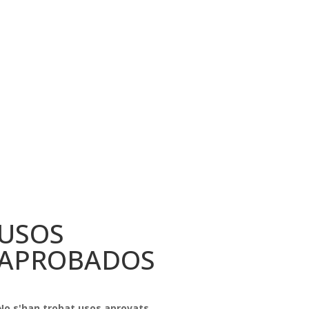
USOS
APROBADOS
No s'han trobat usos aprovats