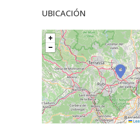
UBICACIÓN
+
−
Leaf