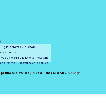
d
to (UE) 2016/679 y LO 3/2018)
ios y productos.
lvo que lo exija una ley o sea necesario
mo el resto que se explica en la política
la
política de privacidad
y las
condiciones de servicio
de Google.