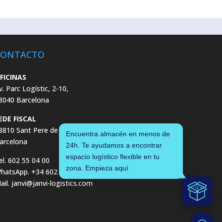
CONTACTO
FICINAS
v. Parc Logístic, 2-10,
8040 Barcelona
EDE FISCAL
8810 Sant Pere de Ribes,
Encuentra almacén en menos de
arcelona
24h. Te ayudamos a encontrar
espacio logístico flexible en tu
el. 602 55 04 00
zona. Empieza aquí
hatsApp. +34 602 55 04 00
ail. janvi@janvi-logistics.com