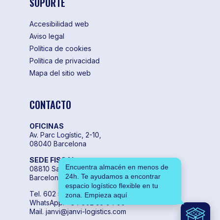
SOPORTE
Accesibilidad web
Aviso legal
Política de cookies
Política de privacidad
Mapa del sitio web
CONTACTO
OFICINAS
Av. Parc Logístic, 2-10,
08040 Barcelona
SEDE FISCAL
Encuentra almacén en menos de
08810 Sant Pere de Ribes,
24h. Te ayudamos a encontrar
Barcelona
espacio logístico flexible en tu
Tel. 602 55 04 00
zona. Empieza aquí
WhatsApp. +34 602 55 04 00
Mail. janvi@janvi-logistics.com