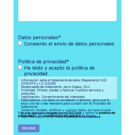
Datos personales
*
Consiento el envío de datos personales
Política de privacidad
*
He leído y acepto la política de
privacidad
Información sobre el tratamiento de datos (Reglamento (UE)
2016/679 y LO 3/2018)
Responsable del tratamiento: Janvi Espais, SLU.
Finalidad: Ofrecer, prestar y facturar nuestros servicios y
productos.
Legitimación: Consentimiento del interesado.
Destinatarios: Los datos no se cederán a terceros, salvo que lo
exija una ley o sea necesario para cumplir con la finalidad del
tratamiento.
Derechos: Acceder, rectificar y suprimir datos, así como el resto
Este sitio web está protegido por reCAPTCHA y aplica la
política de
que se explica en la política de privacidad.
privacidad
y las
condiciones de servicio
de Google.
Más información en la nuestra
política de privacidad.