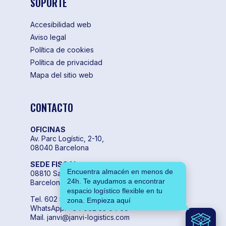
SOPORTE
Accesibilidad web
Aviso legal
Política de cookies
Política de privacidad
Mapa del sitio web
CONTACTO
OFICINAS
Av. Parc Logístic, 2-10,
08040 Barcelona
SEDE FISCAL
Encuentra almacén en menos de
08810 Sant Pere de Ribes,
24h. Te ayudamos a encontrar
Barcelona
espacio logístico flexible en tu
Tel. 602 55 04 00
zona. Empieza aquí
WhatsApp. +34 602 55 04 00
Mail. janvi@janvi-logistics.com