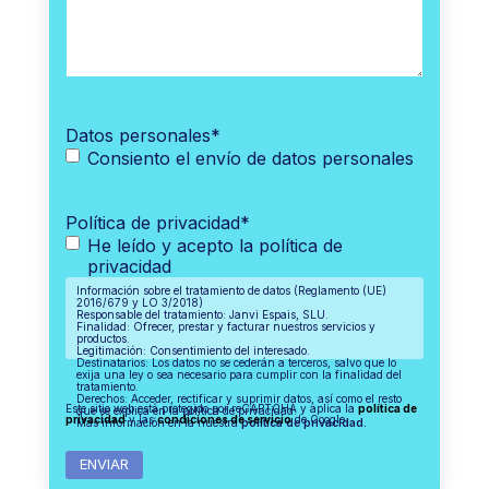
Datos personales
*
Consiento el envío de datos personales
Política de privacidad
*
He leído y acepto la política de
privacidad
Información sobre el tratamiento de datos (Reglamento (UE)
2016/679 y LO 3/2018)
Responsable del tratamiento: Janvi Espais, SLU.
Finalidad: Ofrecer, prestar y facturar nuestros servicios y
productos.
Legitimación: Consentimiento del interesado.
Destinatarios: Los datos no se cederán a terceros, salvo que lo
exija una ley o sea necesario para cumplir con la finalidad del
tratamiento.
Derechos: Acceder, rectificar y suprimir datos, así como el resto
Este sitio web está protegido por reCAPTCHA y aplica la
política de
que se explica en la política de privacidad.
privacidad
y las
condiciones de servicio
de Google.
Más información en la nuestra
política de privacidad.