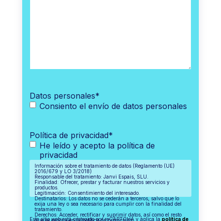
Datos personales
*
Consiento el envío de datos personales
Política de privacidad
*
He leído y acepto la política de
privacidad
Información sobre el tratamiento de datos (Reglamento (UE)
2016/679 y LO 3/2018)
Responsable del tratamiento: Janvi Espais, SLU.
Finalidad: Ofrecer, prestar y facturar nuestros servicios y
productos.
Legitimación: Consentimiento del interesado.
Destinatarios: Los datos no se cederán a terceros, salvo que lo
exija una ley o sea necesario para cumplir con la finalidad del
tratamiento.
Derechos: Acceder, rectificar y suprimir datos, así como el resto
Este sitio web está protegido por reCAPTCHA y aplica la
política de
que se explica en la política de privacidad.