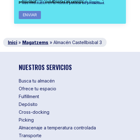
privacidad
y las
condiciones de servicio
de Google.
Más información en la nuestra
política de privacidad.
Inici
»
Magatzems
»
Almacén Castellbisbal 3
NUESTROS SERVICIOS
Busca tu almacén
Ofrece tu espacio
Fulfillment
Depósito
Cross-docking
Picking
Almacenaje a temperatura controlada
Transporte