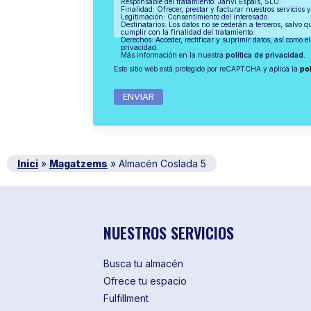
Responsable del tratamiento: Janvi Espais, SLU.
Finalidad: Ofrecer, prestar y facturar nuestros servicios 
Legitimación: Consentimiento del interesado.
Destinatarios: Los datos no se cederán a terceros, salvo q
cumplir con la finalidad del tratamiento.
Derechos: Acceder, rectificar y suprimir datos, así como el 
privacidad.
Más información en la nuestra
política de privacidad.
Este sitio web está protegido por reCAPTCHA y aplica la
pol
Inici
»
Magatzems
»
Almacén Coslada 5
NUESTROS SERVICIOS
Busca tu almacén
Ofrece tu espacio
Fulfillment