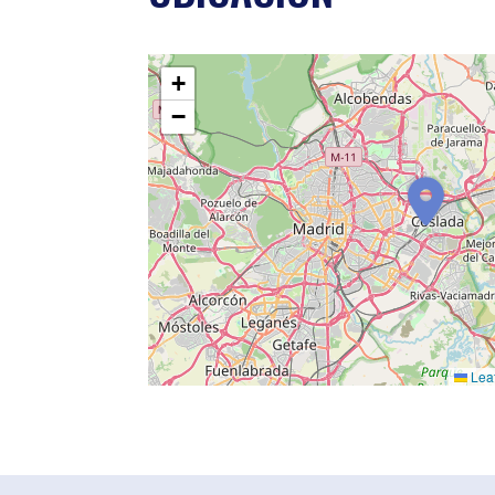
+
−
Leaf