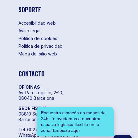
SOPORTE
Accesibilidad web
Aviso legal
Política de cookies
Política de privacidad
Mapa del sitio web
CONTACTO
OFICINAS
Av. Parc Logístic, 2-10,
08040 Barcelona
SEDE FISCAL
Encuentra almacén en menos de
08810 Sant Pere de Ribes,
24h. Te ayudamos a encontrar
Barcelona
espacio logístico flexible en tu
Tel. 602 55 04 00
zona. Empieza aquí
WhatsApp. +34 602 55 04 00