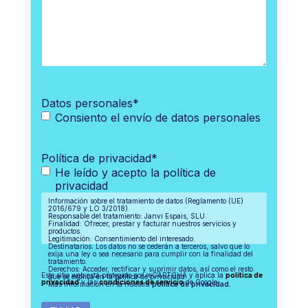
Datos personales
*
Consiento el envío de datos personales
Política de privacidad
*
He leído y acepto la política de
privacidad
Información sobre el tratamiento de datos (Reglamento (UE)
2016/679 y LO 3/2018)
Responsable del tratamiento: Janvi Espais, SLU.
Finalidad: Ofrecer, prestar y facturar nuestros servicios y
productos.
Legitimación: Consentimiento del interesado.
Destinatarios: Los datos no se cederán a terceros, salvo que lo
exija una ley o sea necesario para cumplir con la finalidad del
tratamiento.
Derechos: Acceder, rectificar y suprimir datos, así como el resto
Este sitio web está protegido por reCAPTCHA y aplica la
política de
que se explica en la política de privacidad.
privacidad
y las
condiciones de servicio
de Google.
Más información en la nuestra
política de privacidad.