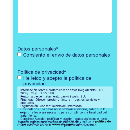
Datos personales
*
Consiento el envío de datos personales
Política de privacidad
*
He leído y acepto la política de
privacidad
Información sobre el tratamiento de datos (Reglamento (UE)
2016/679 y LO 3/2018)
Responsable del tratamiento: Janvi Espais, SLU.
Finalidad: Ofrecer, prestar y facturar nuestros servicios y
productos.
Legitimación: Consentimiento del interesado.
Destinatarios: Los datos no se cederán a terceros, salvo que lo
exija una ley o sea necesario para cumplir con la finalidad del
tratamiento.
Derechos: Acceder, rectificar y suprimir datos, así como el resto
Este sitio web está protegido por reCAPTCHA y aplica la
política de
que se explica en la política de privacidad.
privacidad
y las
condiciones de servicio
de Google.
Más información en la nuestra
política de privacidad.