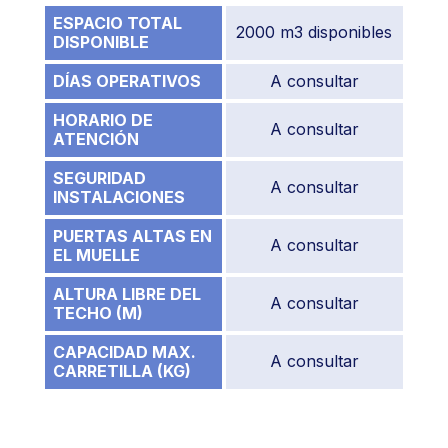
ESPACIO TOTAL
2000 m3 disponibles
DISPONIBLE
DÍAS OPERATIVOS
A consultar
HORARIO DE
A consultar
ATENCIÓN
SEGURIDAD
A consultar
INSTALACIONES
PUERTAS ALTAS EN
A consultar
EL MUELLE
ALTURA LIBRE DEL
A consultar
TECHO (M)
CAPACIDAD MAX.
A consultar
CARRETILLA (KG)