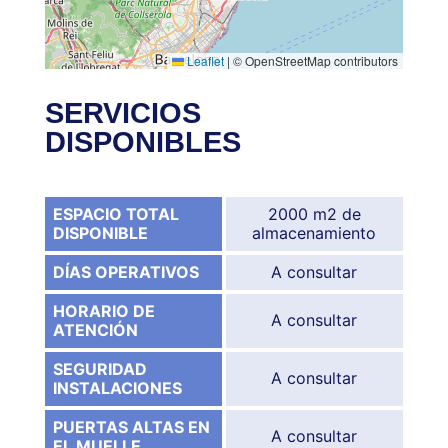
Leaflet
|
© OpenStreetMap contributors
SERVICIOS
DISPONIBLES
ESPACIO TOTAL
2000 m2 de
DISPONIBLE
almacenamiento
DÍAS OPERATIVOS
A consultar
HORARIO DE
A consultar
ATENCIÓN
SEGURIDAD
A consultar
INSTALACIONES
PUERTAS ALTAS EN
A consultar
EL MUELLE