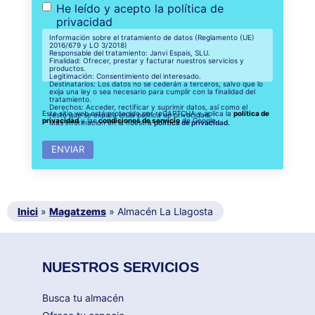
He leído y acepto la política de
privacidad
Información sobre el tratamiento de datos (Reglamento (UE)
2016/679 y LO 3/2018)
Responsable del tratamiento: Janvi Espais, SLU.
Finalidad: Ofrecer, prestar y facturar nuestros servicios y
productos.
Legitimación: Consentimiento del interesado.
Destinatarios: Los datos no se cederán a terceros, salvo que lo
exija una ley o sea necesario para cumplir con la finalidad del
tratamiento.
Derechos: Acceder, rectificar y suprimir datos, así como el
Este sitio web está protegido por reCAPTCHA y aplica la
política de
resto que se explica en la política de privacidad.
privacidad
y las
condiciones de servicio
de Google.
Más información en la nuestra
política de privacidad.
Inici
»
Magatzems
»
Almacén La Llagosta
NUESTROS SERVICIOS
Busca tu almacén