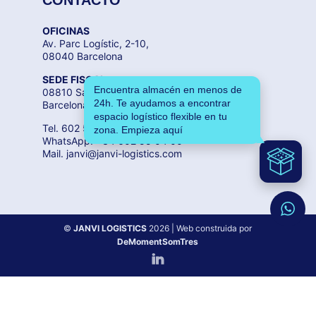
OFICINAS
Av. Parc Logístic, 2-10,
08040 Barcelona
SEDE FISCAL
Encuentra almacén en menos de
08810 Sant Pere de Ribes,
24h. Te ayudamos a encontrar
Barcelona
espacio logístico flexible en tu
Tel. 602 55 04 00
zona. Empieza aquí
WhatsApp. +34 602 55 04 00
Mail. janvi@janvi-logistics.com
©
JANVI LOGISTICS
2026
| Web construida por
DeMomentSomTres