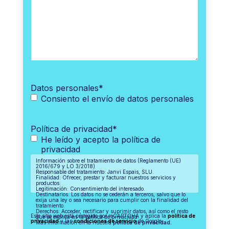
Datos personales
*
Consiento el envío de datos personales
Política de privacidad
*
He leído y acepto la política de
privacidad
Información sobre el tratamiento de datos (Reglamento (UE)
2016/679 y LO 3/2018)
Responsable del tratamiento: Janvi Espais, SLU.
Finalidad: Ofrecer, prestar y facturar nuestros servicios y
productos.
Legitimación: Consentimiento del interesado.
Destinatarios: Los datos no se cederán a terceros, salvo que lo
exija una ley o sea necesario para cumplir con la finalidad del
tratamiento.
Derechos: Acceder, rectificar y suprimir datos, así como el resto
Este sitio web está protegido por reCAPTCHA y aplica la
política de
que se explica en la política de privacidad.
privacidad
y las
condiciones de servicio
de Google.
Más información en la nuestra
política de privacidad.