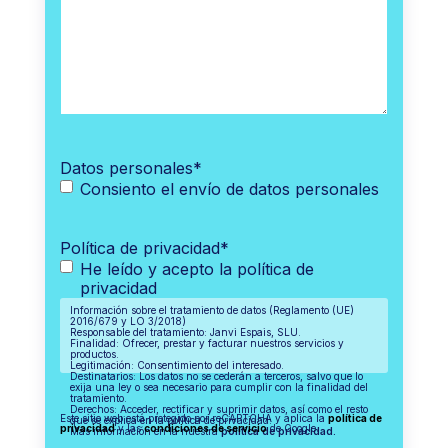
Datos personales
*
Consiento el envío de datos personales
Política de privacidad
*
He leído y acepto la política de
privacidad
Información sobre el tratamiento de datos (Reglamento (UE)
2016/679 y LO 3/2018)
Responsable del tratamiento: Janvi Espais, SLU.
Finalidad: Ofrecer, prestar y facturar nuestros servicios y
productos.
Legitimación: Consentimiento del interesado.
Destinatarios: Los datos no se cederán a terceros, salvo que lo
exija una ley o sea necesario para cumplir con la finalidad del
tratamiento.
Derechos: Acceder, rectificar y suprimir datos, así como el resto
Este sitio web está protegido por reCAPTCHA y aplica la
política de
que se explica en la política de privacidad.
privacidad
y las
condiciones de servicio
de Google.
Más información en la nuestra
política de privacidad.