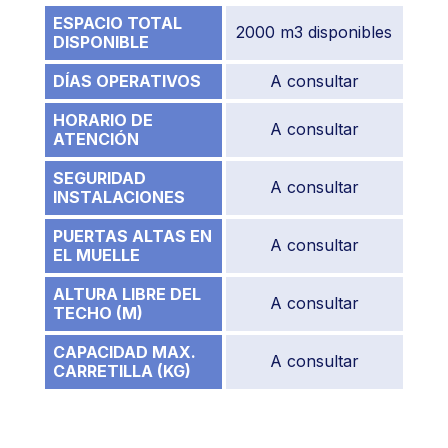
ESPACIO TOTAL
2000 m3 disponibles
DISPONIBLE
DÍAS OPERATIVOS
A consultar
HORARIO DE
A consultar
ATENCIÓN
SEGURIDAD
A consultar
INSTALACIONES
PUERTAS ALTAS EN
A consultar
EL MUELLE
ALTURA LIBRE DEL
A consultar
TECHO (M)
CAPACIDAD MAX.
A consultar
CARRETILLA (KG)