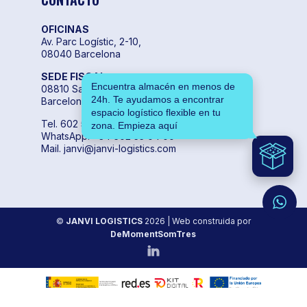
OFICINAS
Av. Parc Logístic, 2-10,
08040 Barcelona
SEDE FISCAL
Encuentra almacén en menos de
08810 Sant Pere de Ribes,
24h. Te ayudamos a encontrar
Barcelona
espacio logístico flexible en tu
Tel. 602 55 04 00
zona. Empieza aquí
WhatsApp. +34 602 55 04 00
Mail. janvi@janvi-logistics.com
©
JANVI LOGISTICS
2026
| Web construida por
DeMomentSomTres