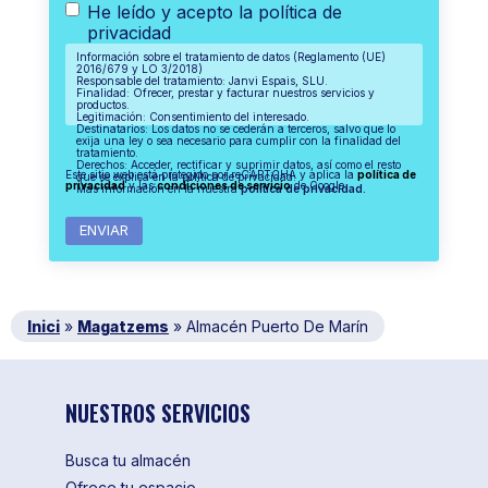
He leído y acepto la política de
privacidad
Información sobre el tratamiento de datos (Reglamento (UE)
2016/679 y LO 3/2018)
Responsable del tratamiento: Janvi Espais, SLU.
Finalidad: Ofrecer, prestar y facturar nuestros servicios y
productos.
Legitimación: Consentimiento del interesado.
Destinatarios: Los datos no se cederán a terceros, salvo que lo
exija una ley o sea necesario para cumplir con la finalidad del
tratamiento.
Derechos: Acceder, rectificar y suprimir datos, así como el resto
Este sitio web está protegido por reCAPTCHA y aplica la
política de
que se explica en la política de privacidad.
privacidad
y las
condiciones de servicio
de Google.
Más información en la nuestra
política de privacidad.
Inici
»
Magatzems
»
Almacén Puerto De Marín
NUESTROS SERVICIOS
Busca tu almacén
Ofrece tu espacio