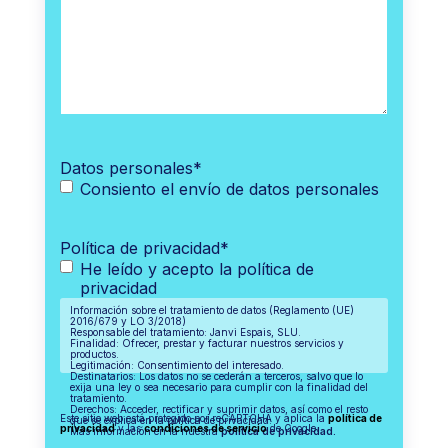
Datos personales
*
Consiento el envío de datos personales
Política de privacidad
*
He leído y acepto la política de
privacidad
Información sobre el tratamiento de datos (Reglamento (UE)
2016/679 y LO 3/2018)
Responsable del tratamiento: Janvi Espais, SLU.
Finalidad: Ofrecer, prestar y facturar nuestros servicios y
productos.
Legitimación: Consentimiento del interesado.
Destinatarios: Los datos no se cederán a terceros, salvo que lo
exija una ley o sea necesario para cumplir con la finalidad del
tratamiento.
Derechos: Acceder, rectificar y suprimir datos, así como el resto
Este sitio web está protegido por reCAPTCHA y aplica la
política de
que se explica en la política de privacidad.
privacidad
y las
condiciones de servicio
de Google.
Más información en la nuestra
política de privacidad.