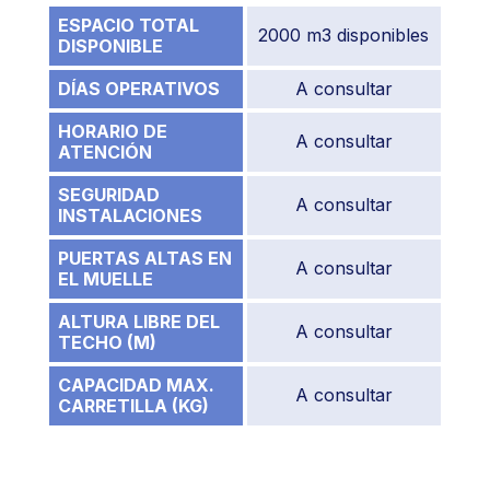
ESPACIO TOTAL
2000 m3 disponibles
DISPONIBLE
DÍAS OPERATIVOS
A consultar
HORARIO DE
A consultar
ATENCIÓN
SEGURIDAD
A consultar
INSTALACIONES
PUERTAS ALTAS EN
A consultar
EL MUELLE
ALTURA LIBRE DEL
A consultar
TECHO (M)
CAPACIDAD MAX.
A consultar
CARRETILLA (KG)