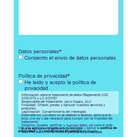
Datos personales
*
Consiento el envío de datos personales
Política de privacidad
*
He leído y acepto la política de
privacidad
Información sobre el tratamiento de datos (Reglamento (UE)
2016/679 y LO 3/2018)
Responsable del tratamiento: Janvi Espais, SLU.
Finalidad: Ofrecer, prestar y facturar nuestros servicios y
productos.
Legitimación: Consentimiento del interesado.
Destinatarios: Los datos no se cederán a terceros, salvo que lo
exija una ley o sea necesario para cumplir con la finalidad del
tratamiento.
Derechos: Acceder, rectificar y suprimir datos, así como el resto
Este sitio web está protegido por reCAPTCHA y aplica la
política de
que se explica en la política de privacidad.
privacidad
y las
condiciones de servicio
de Google.
Más información en la nuestra
política de privacidad.