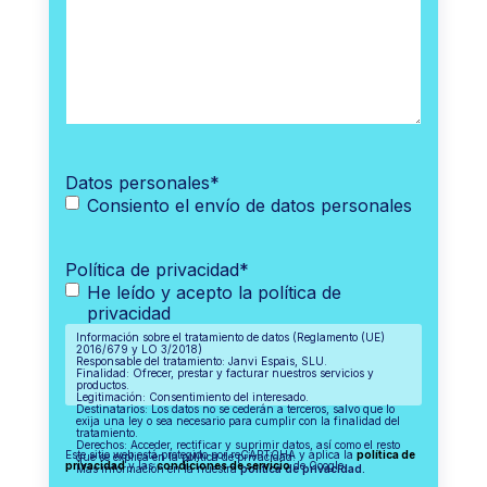
Datos personales
*
Consiento el envío de datos personales
Política de privacidad
*
He leído y acepto la política de
privacidad
Información sobre el tratamiento de datos (Reglamento (UE)
2016/679 y LO 3/2018)
Responsable del tratamiento: Janvi Espais, SLU.
Finalidad: Ofrecer, prestar y facturar nuestros servicios y
productos.
Legitimación: Consentimiento del interesado.
Destinatarios: Los datos no se cederán a terceros, salvo que lo
exija una ley o sea necesario para cumplir con la finalidad del
tratamiento.
Derechos: Acceder, rectificar y suprimir datos, así como el resto
Este sitio web está protegido por reCAPTCHA y aplica la
política de
que se explica en la política de privacidad.
privacidad
y las
condiciones de servicio
de Google.
Más información en la nuestra
política de privacidad.