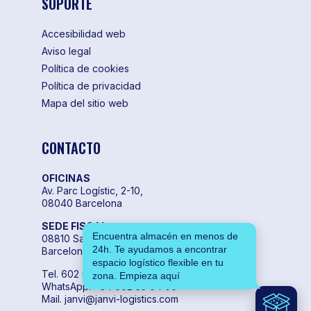
SOPORTE
Accesibilidad web
Aviso legal
Política de cookies
Política de privacidad
Mapa del sitio web
CONTACTO
OFICINAS
Av. Parc Logístic, 2-10,
08040 Barcelona
SEDE FISCAL
Encuentra almacén en menos de
08810 Sant Pere de Ribes,
24h. Te ayudamos a encontrar
Barcelona
espacio logístico flexible en tu
Tel. 602 55 04 00
zona. Empieza aquí
WhatsApp. +34 602 55 04 00
Mail. janvi@janvi-logistics.com