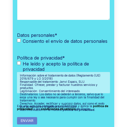
Datos personales
*
Consiento el envío de datos personales
Política de privacidad
*
He leído y acepto la política de
privacidad
Información sobre el tratamiento de datos (Reglamento (UE)
2016/679 y LO 3/2018)
Responsable del tratamiento: Janvi Espais, SLU.
Finalidad: Ofrecer, prestar y facturar nuestros servicios y
productos.
Legitimación: Consentimiento del interesado.
Destinatarios: Los datos no se cederán a terceros, salvo que lo
exija una ley o sea necesario para cumplir con la finalidad del
tratamiento.
Derechos: Acceder, rectificar y suprimir datos, así como el resto
Este sitio web está protegido por reCAPTCHA y aplica la
política de
que se explica en la política de privacidad.
privacidad
y las
condiciones de servicio
de Google.
Más información en la nuestra
política de privacidad.