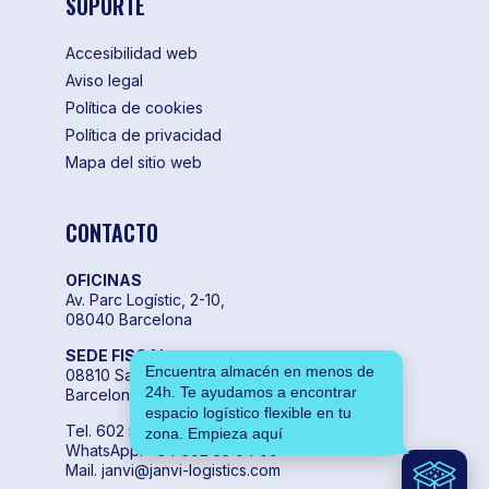
SOPORTE
Accesibilidad web
Aviso legal
Política de cookies
Política de privacidad
Mapa del sitio web
CONTACTO
OFICINAS
Av. Parc Logístic, 2-10,
08040 Barcelona
SEDE FISCAL
Encuentra almacén en menos de
08810 Sant Pere de Ribes,
24h. Te ayudamos a encontrar
Barcelona
espacio logístico flexible en tu
Tel. 602 55 04 00
zona. Empieza aquí
WhatsApp. +34 602 55 04 00
Mail. janvi@janvi-logistics.com