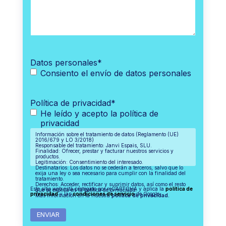
Datos personales
*
Consiento el envío de datos personales
Política de privacidad
*
He leído y acepto la política de
privacidad
Información sobre el tratamiento de datos (Reglamento (UE)
2016/679 y LO 3/2018)
Responsable del tratamiento: Janvi Espais, SLU.
Finalidad: Ofrecer, prestar y facturar nuestros servicios y
productos.
Legitimación: Consentimiento del interesado.
Destinatarios: Los datos no se cederán a terceros, salvo que lo
exija una ley o sea necesario para cumplir con la finalidad del
tratamiento.
Derechos: Acceder, rectificar y suprimir datos, así como el resto
Este sitio web está protegido por reCAPTCHA y aplica la
política de
que se explica en la política de privacidad.
privacidad
y las
condiciones de servicio
de Google.
Más información en la nuestra
política de privacidad.