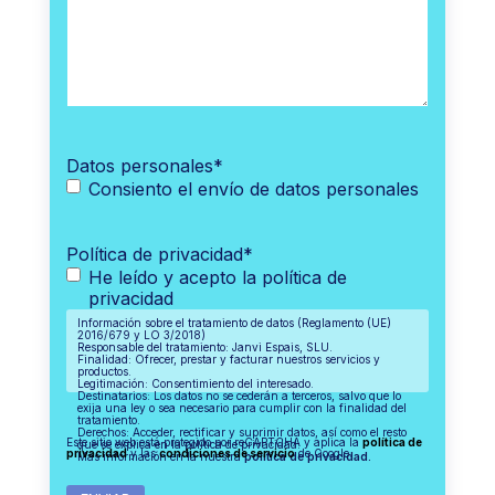
Datos personales
*
Consiento el envío de datos personales
Política de privacidad
*
He leído y acepto la política de
privacidad
Información sobre el tratamiento de datos (Reglamento (UE)
2016/679 y LO 3/2018)
Responsable del tratamiento: Janvi Espais, SLU.
Finalidad: Ofrecer, prestar y facturar nuestros servicios y
productos.
Legitimación: Consentimiento del interesado.
Destinatarios: Los datos no se cederán a terceros, salvo que lo
exija una ley o sea necesario para cumplir con la finalidad del
tratamiento.
Derechos: Acceder, rectificar y suprimir datos, así como el resto
Este sitio web está protegido por reCAPTCHA y aplica la
política de
que se explica en la política de privacidad.
privacidad
y las
condiciones de servicio
de Google.
Más información en la nuestra
política de privacidad.