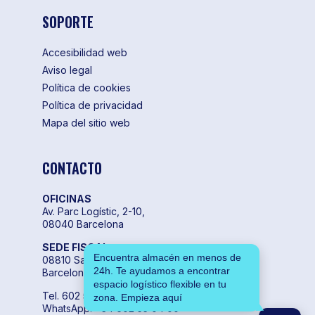
SOPORTE
Accesibilidad web
Aviso legal
Política de cookies
Política de privacidad
Mapa del sitio web
CONTACTO
OFICINAS
Av. Parc Logístic, 2-10,
08040 Barcelona
SEDE FISCAL
Encuentra almacén en menos de
08810 Sant Pere de Ribes,
24h. Te ayudamos a encontrar
Barcelona
espacio logístico flexible en tu
Tel. 602 55 04 00
zona. Empieza aquí
WhatsApp. +34 602 55 04 00